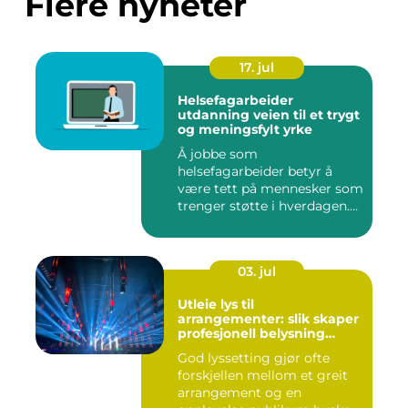
Flere nyheter
17. jul
Helsefagarbeider
utdanning veien til et trygt
og meningsfylt yrke
Å jobbe som
helsefagarbeider betyr å
være tett på mennesker som
trenger støtte i hverdagen.
Mange vu...
03. jul
Utleie lys til
arrangementer: slik skaper
profesjonell belysning
stemning
God lyssetting gjør ofte
forskjellen mellom et greit
arrangement og en