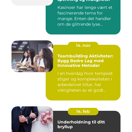
Kasinoer har lenge vært et
fascinerende tema for
mange. Enten det handler
om de glitrende lyse...
14. nov
Teambuilding Aktiviteter:
Bygg Bedre Lag med
Innovative Metoder
I en hverdag hvor tempoet
stiger og kompleksiteten i
arbeidslivet tiltar, har
viktigheten av et godt...
14. feb
Underholdning til ditt
bryllup