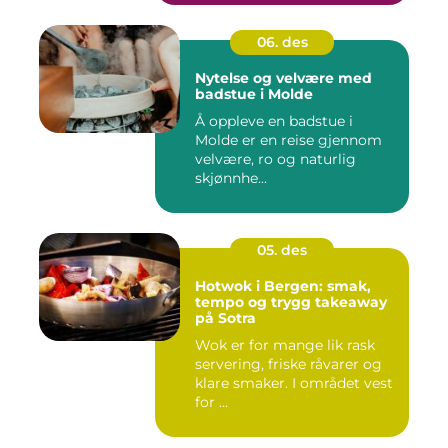
06. des
Nytelse og velvære med
badstue i Molde
Å oppleve en badstue i
Molde er en reise gjennom
velvære, ro og naturlig
skjønnhe...
05. des
Hotwok i Bergen: smak,
tempo og trygg takeaway
på Sotra
Wok er for mange lik rask
servering, friske råvarer og
klare smaker. I området vest
for ...