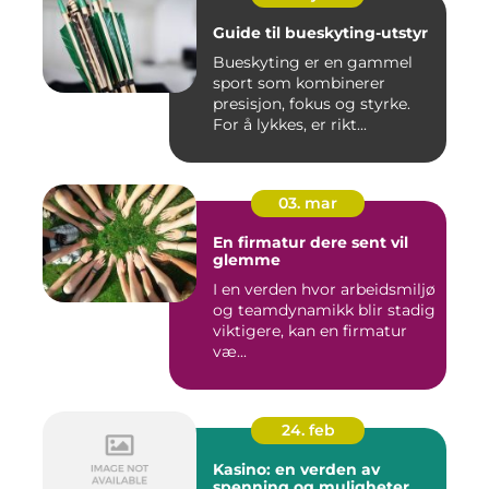
Guide til bueskyting-utstyr
Bueskyting er en gammel
sport som kombinerer
presisjon, fokus og styrke.
For å lykkes, er rikt...
03. mar
En firmatur dere sent vil
glemme
I en verden hvor arbeidsmiljø
og teamdynamikk blir stadig
viktigere, kan en firmatur
væ...
24. feb
Kasino: en verden av
spenning og muligheter