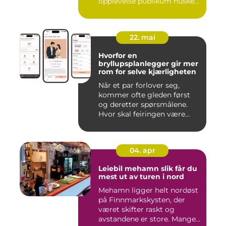
opplevelse publikum husker
le...
22. mai
Hvorfor en
bryllupsplanlegger gir mer
rom for selve kjærligheten
Når et par forlover seg,
kommer ofte gleden først
og deretter spørsmålene.
Hvor skal feiringen være...
04. apr
Leiebil mehamn slik får du
mest ut av turen i nord
Mehamn ligger helt nordøst
på Finnmarkskysten, der
været skifter raskt og
avstandene er store. Mange...