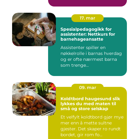
17. mar
Spesialpedagogikk for
assistenter: Nettkurs for
barnehageansatte
Assistenter spiller en
nøkkelrolle i barnas hverdag
og er ofte nærmest barna
som trenge...
09. mar
Koldtbord haugesund slik
lykkes du med maten til
små og store selskap
Et velfylt koldtbord gjør mye
mer enn å mette sultne
gjester. Det skaper ro rundt
bordet, gir rom fo...