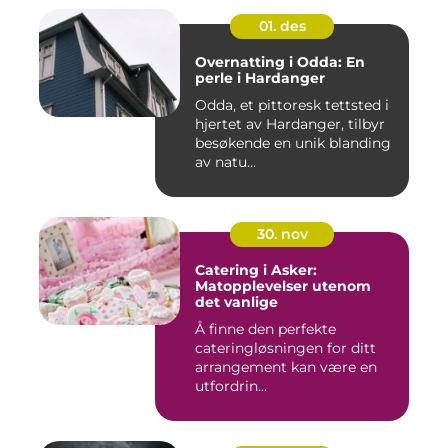
01. des
Overnatting i Odda: En
perle i Hardanger
Odda, et pittoresk tettsted i
hjertet av Hardanger, tilbyr
besøkende en unik blanding
av natu...
30. nov
Catering i Asker:
Matopplevelser utenom
det vanlige
Å finne den perfekte
cateringløsningen for ditt
arrangement kan være en
utfordrin...