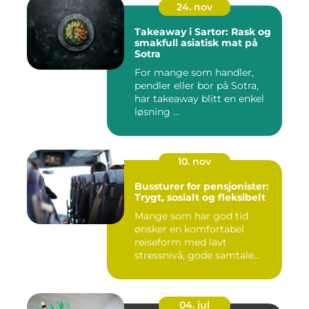
24. nov
Takeaway i Sartor: Rask og
smakfull asiatisk mat på
Sotra
For mange som handler,
pendler eller bor på Sotra,
har takeaway blitt en enkel
løsning ...
10. nov
Bussturer for pensjonister:
Trygt, sosialt og fleksibelt
Mange som har god tid
ønsker en komfortabel
reiseform med lavt
stressnivå, gode samtale...
04. jul