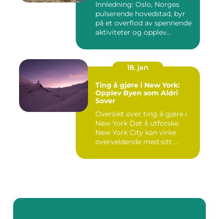
Innledning: Oslo, Norges
pulserende hovedstad, byr
på et overflod av spennende
aktiviteter og opplev...
18. jan
Ting å gjøre i New York:
Opplev Byen som Aldri
Sover
Oversikt over ting å gjøre i
New York Det å utforske
New York City kan virke
overveldende med sitt ...