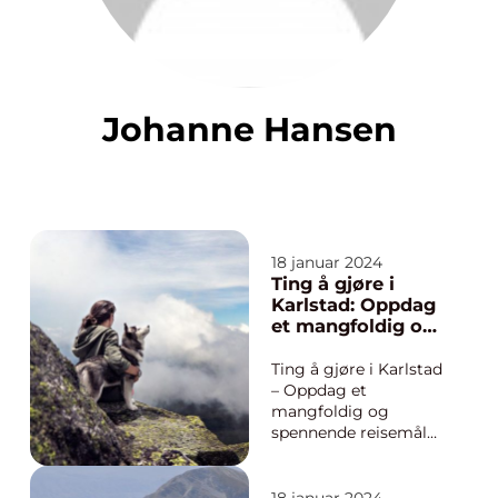
Johanne Hansen
18 januar 2024
Ting å gjøre i
Karlstad: Oppdag
et mangfoldig og
spennende
reisemål
Ting å gjøre i Karlstad
– Oppdag et
mangfoldig og
spennende reisemål
Innledning: Karlstad,
en pittoresk by i
Sverige, har mye å