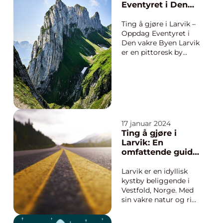
foretrekker å slappe
Eventyret i Den
av og ta det med ro,
vakre Byen
finnes det mange
Ting å gjøre i Larvik –
spennende ...
Oppdag Eventyret i
Den vakre Byen Larvik
er en pittoresk by
som ligger ved
Norges sørlige kyst,
omgitt av vakre
fjorder og
majestetiske
fjelltopper. Denne
sjarmerende kystbyen
17 januar 2024
har mye å tilby
Ting å gjøre i
eventyrlystne unge
Larvik: En
mennesker...
omfattende guide
til eventyrlystne
unge mennesker
Larvik er en idyllisk
kystby beliggende i
Vestfold, Norge. Med
sin vakre natur og rike
kulturarv, er Larvik et
populært reisemål for