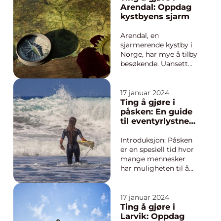
aldri sover, er kjent for
Arendal: Oppdag
sitt pulserende
kystbyens sjarm
kulturliv, ikoniske
landemerker og
Arendal, en
utrolige natte...
sjarmerende kystby i
Norge, har mye å tilby
besøkende. Uansett
om du er interessert i
kultur,
utendørsaktiviteter
17 januar 2024
eller lokal mat, vil du
Ting å gjøre i
finne noe som passer
påsken: En guide
deg i denne vakre
til eventyrlystne
byen. Her er en
unge mennesker
overordnet, grundig
Introduksjon: Påsken
oversikt over ting å
er en spesiell tid hvor
gjør...
mange mennesker
har muligheten til å
nyte en velfortjent
ferie. Enten du er en
eventyrlysten person
17 januar 2024
som er klar for action,
Ting å gjøre i
eller om du
Larvik: Oppdag