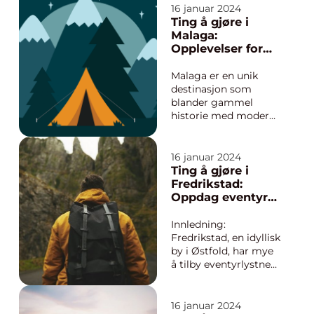
eventyrlystne unge
16 januar 2024
mennesker. Enten du
Ting å gjøre i
er ute etter en aktiv
Malaga:
ferie eller ønsker å
Opplevelser for
utforske den lokale
Eventyrlystne
historien, har ...
Unge Mennesker
Malaga er en unik
destinasjon som
blander gammel
historie med moderne
sjarm og et
pulserende kulturliv.
Med sitt behagelige
16 januar 2024
klima, fantastiske mat
Ting å gjøre i
og vakre strender, er
Fredrikstad:
Malaga et ideelt
Oppdag eventyret
reisemål for
i Østfold
eventyrlystne unge
Innledning:
mennesker som
Fredrikstad, en idyllisk
ønsker en opplevel...
by i Østfold, har mye
å tilby eventyrlystne
unge mennesker.
Enten du er
interessert i kultur,
16 januar 2024