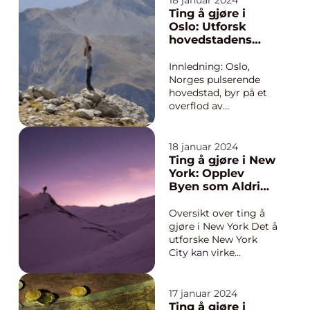
18 januar 2024
tilby eventyrlystne
Ting å gjøre i
unge mennesker som
Oslo: Utforsk
er ute etter å oppleve
hovedstadens
noe nytt og
mangfoldighet og
spennende. Med en
oppdag
Innledning: Oslo,
blanding av kulturelle
spennende
Norges pulserende
a...
aktiviteter
hovedstad, byr på et
overflod av
spennende aktiviteter
og opplevelser for
eventyrlystne unge
18 januar 2024
mennesker. Enten du
Ting å gjøre i New
er interessert i kultur,
York: Opplev
naturopplevelser, mat
Byen som Aldri
eller natteliv, har Oslo
Sover
noe for enhver smak.
Oversikt over ting å
Denne ar...
gjøre i New York Det å
utforske New York
City kan virke
overveldende med sitt
mangfoldige utvalg
av attraksjoner og
17 januar 2024
aktiviteter. Byen som
Ting å gjøre i