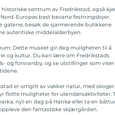
 historiske sentrum av Fredrikstad, også kje
Nord-Europas best bevarte festningsbyer.
 gatene, besøk de sjarmerende butikkene
ne autentiske middelalderbyen.
eum: Dette museet gir deg muligheten til å
ie og kultur. Du kan lære om Fredrikstads
s- og forsvarsby, og se utstillinger som viser
tidene.
kstad er omgitt av vakker natur, med skoger
r flotte muligheter for utendørsaktiviteter. 
arka, nyt en dag på Hankø eller ta en båttu
 oppleve den fantastiske skjærgården.