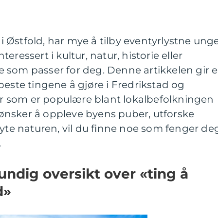
y i Østfold, har mye å tilby eventyrlystne ung
ressert i kultur, natur, historie eller
noe som passer for deg. Denne artikkelen gir 
beste tingene å gjøre i Fredrikstad og
ver som er populære blant lokalbefolkningen
nsker å oppleve byens puber, utforske
nyte naturen, vil du finne noe som fenger deg
.
undig oversikt over «ting å
d»