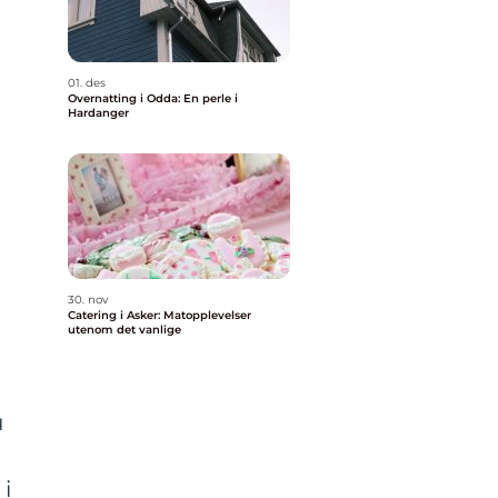
01. des
Overnatting i Odda: En perle i
Hardanger
30. nov
Catering i Asker: Matopplevelser
m
utenom det vanlige
u
 i