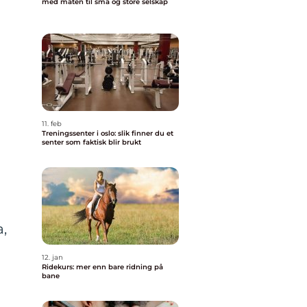
med maten til små og store selskap
11. feb
Treningssenter i oslo: slik finner du et
senter som faktisk blir brukt
a,
12. jan
Ridekurs: mer enn bare ridning på
bane