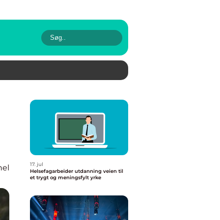
17. jul
nel
Helsefagarbeider utdanning veien til
et trygt og meningsfylt yrke