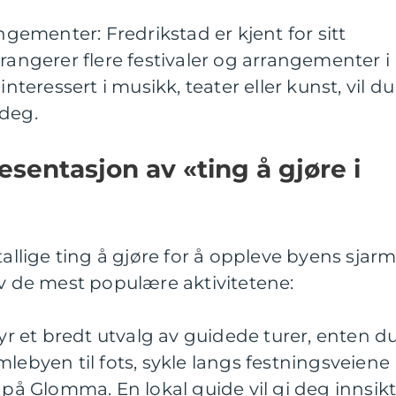
angementer: Fredrikstad er kjent for sitt
rangerer flere festivaler og arrangementer i
interessert i musikk, teater eller kunst, vil du
 deg.
sentasjon av «ting å gjøre i
tallige ting å gjøre for å oppleve byens sjar
av de mest populære aktivitetene:
byr et bredt utvalg av guidede turer, enten d
lebyen til fots, sykle langs festningsveiene
 på Glomma. En lokal guide vil gi deg innsikt