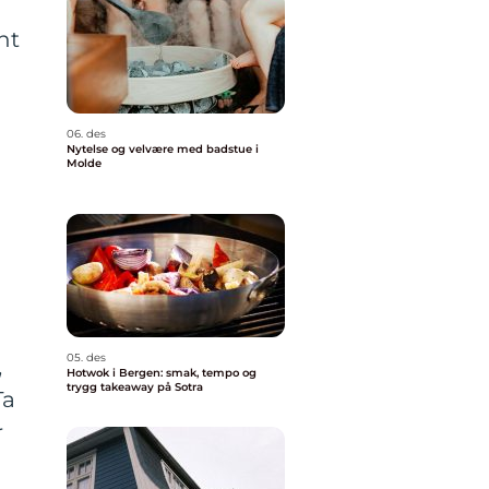
nt
06. des
Nytelse og velvære med badstue i
Molde
05. des
,
Hotwok i Bergen: smak, tempo og
trygg takeaway på Sotra
Ta
r