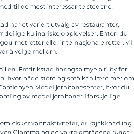
med til de mest interessante stedene.
tad har et variert utvalg av restauranter,
r deilige kulinariske opplevelser. Enten du
gourmetretter eller internasjonale retter, vil
ver å velge mellom.
milien: Fredrikstad har også mye å tilby for
en, hvor både store og små kan lære mer o
il Gamlebyen Modelljernbanesenter, hvor du
mling av modelljernbaner i forskjellige
som elsker vannaktiviteter, er kajakkpadling
 elven Glomma og de vakre områdene rundt.