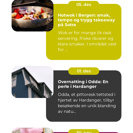
05. des
Hotwok i Bergen: smak,
tempo og trygg takeaway
på Sotra
Wok er for mange lik rask
servering, friske råvarer og
klare smaker. I området vest
for ...
01. des
Overnatting i Odda: En
perle i Hardanger
Odda, et pittoresk tettsted i
hjertet av Hardanger, tilbyr
besøkende en unik blanding
av natu...
30. nov