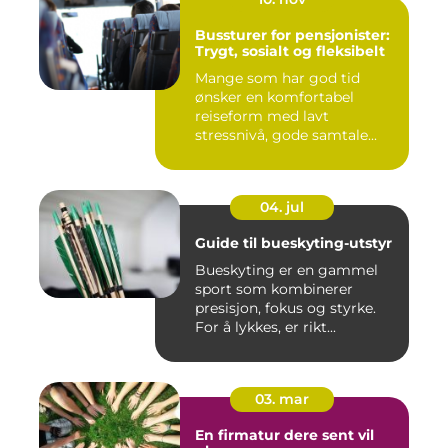
Bussturer for pensjonister:
Trygt, sosialt og fleksibelt
Mange som har god tid
ønsker en komfortabel
reiseform med lavt
stressnivå, gode samtale...
04. jul
Guide til bueskyting-utstyr
Bueskyting er en gammel
sport som kombinerer
presisjon, fokus og styrke.
For å lykkes, er rikt...
03. mar
En firmatur dere sent vil