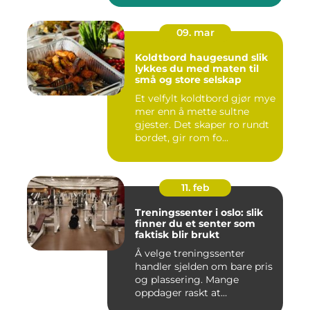
09. mar
Koldtbord haugesund slik
lykkes du med maten til
små og store selskap
Et velfylt koldtbord gjør mye
mer enn å mette sultne
gjester. Det skaper ro rundt
bordet, gir rom fo...
11. feb
Treningssenter i oslo: slik
finner du et senter som
faktisk blir brukt
Å velge treningssenter
handler sjelden om bare pris
og plassering. Mange
oppdager raskt at
avstanden...