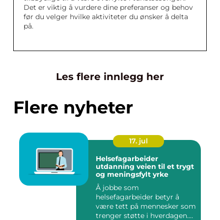
Det er viktig å vurdere dine preferanser og behov
før du velger hvilke aktiviteter du ønsker å delta
på.
Les flere innlegg her
Flere nyheter
17. jul
Helsefagarbeider
utdanning veien til et trygt
og meningsfylt yrke
Å jobbe som
helsefagarbeider betyr å
være tett på mennesker som
trenger støtte i hverdagen.