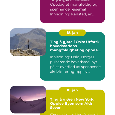
Oppdag et mangfoldig og
spennende reisemål
Innledning: Karlstad, en
pitto...
18. jan
Ting å gjøre i Oslo: Utforsk
hovedstadens
mangfoldighet og oppdag
spennende aktiviteter
Innledning: Oslo, Norges
pulserende hovedstad, byr
på et overflod av spennende
aktiviteter og opplev...
18. jan
Ting å gjøre i New York:
Opplev Byen som Aldri
Sover
Oversikt over ting å gjøre i