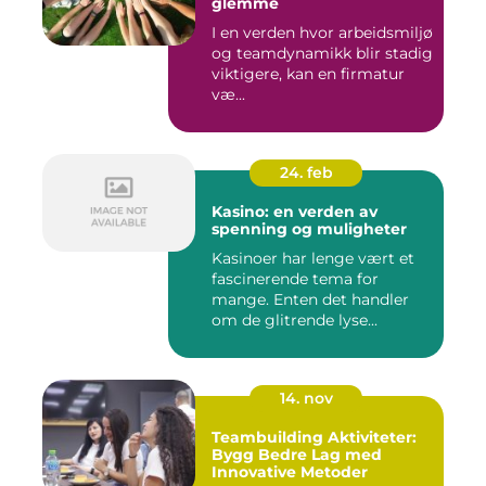
glemme
I en verden hvor arbeidsmiljø
og teamdynamikk blir stadig
viktigere, kan en firmatur
væ...
24. feb
Kasino: en verden av
spenning og muligheter
Kasinoer har lenge vært et
fascinerende tema for
mange. Enten det handler
om de glitrende lyse...
14. nov
Teambuilding Aktiviteter:
Bygg Bedre Lag med
Innovative Metoder