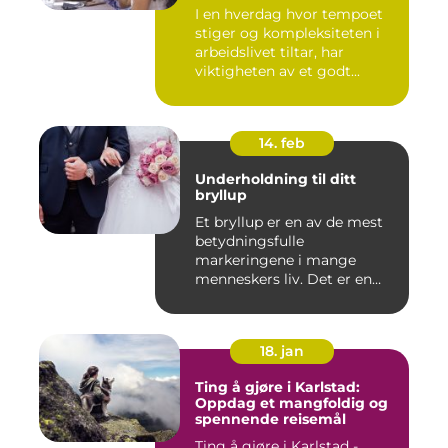
I en hverdag hvor tempoet
stiger og kompleksiteten i
arbeidslivet tiltar, har
viktigheten av et godt...
14. feb
Underholdning til ditt
bryllup
Et bryllup er en av de mest
betydningsfulle
markeringene i mange
menneskers liv. Det er en
dag hvor ...
18. jan
Ting å gjøre i Karlstad:
Oppdag et mangfoldig og
spennende reisemål
Ting å gjøre i Karlstad -