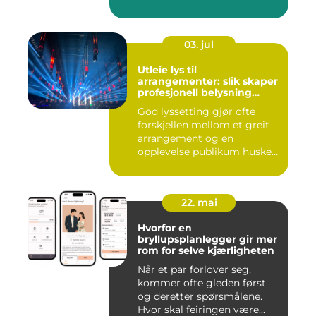
Mange vu...
03. jul
Utleie lys til
arrangementer: slik skaper
profesjonell belysning
stemning
God lyssetting gjør ofte
forskjellen mellom et greit
arrangement og en
opplevelse publikum husker
le...
22. mai
Hvorfor en
bryllupsplanlegger gir mer
rom for selve kjærligheten
Når et par forlover seg,
kommer ofte gleden først
og deretter spørsmålene.
Hvor skal feiringen være...