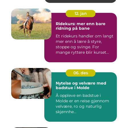
12. jan
Ridekurs: mer enn bare
ridning på bane
Et ridekurs handler om langt
mer enn å lære å styre,
stoppe og svinge. For
mange ryttere blir kurset...
06. des
Nytelse og velvære med
badstue i Molde
Å oppleve en badstue i
Molde er en reise gjennom
velvære, ro og naturlig
skjønnhe...