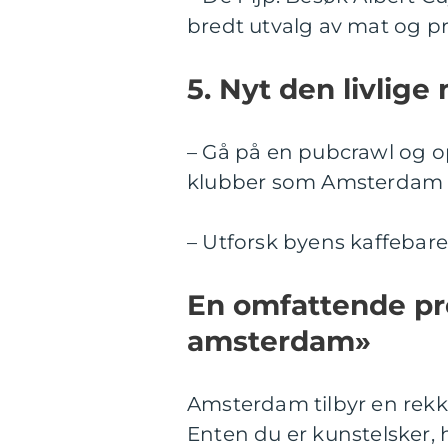
bredt utvalg av mat og p
5. Nyt den livlige 
– Gå på en pubcrawl og op
klubber som Amsterdam h
– Utforsk byens kaffebar
En omfattende pre
amsterdam»
Amsterdam tilbyr en rekke
Enten du er kunstelsker, h