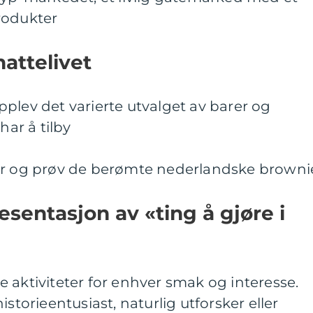
rodukter
nattelivet
plev det varierte utvalget av barer og
ar å tilby
er og prøv de berømte nederlandske browni
sentasjon av «ting å gjøre i
 aktiviteter for enhver smak og interesse.
istorieentusiast, naturlig utforsker eller