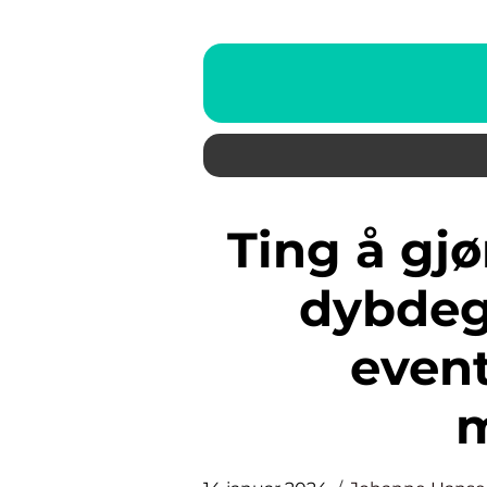
Ting å gjøre i Amsterdam: En
dybdeg
even
m