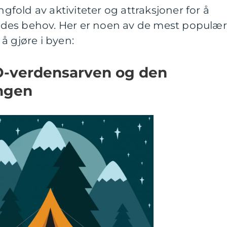
old av aktiviteter og attraksjoner for å
sendes behov. Her er noen av de mest populæ
å gjøre i byen:
O-verdensarven og den
ingen