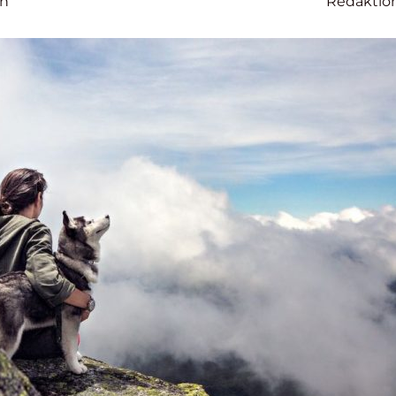
en
Redaktio