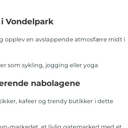
 i Vondelpark
 og opplev en avslappende atmosfære midt i
ter som sykling, jogging eller yoga
lserende nabolagene
ikker, kafeer og trendy butikker i dette
uyp-markedet, et livlig gatemarked med et