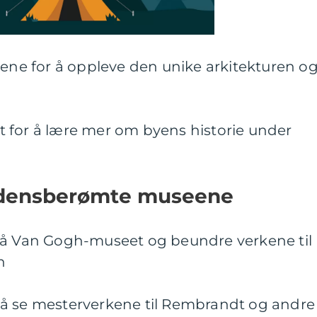
lene for å oppleve den unike arkitekturen o
 for å lære mer om byens historie under
rdensberømte museene
på Van Gogh-museet og beundre verkene til
n
å se mesterverkene til Rembrandt og andre