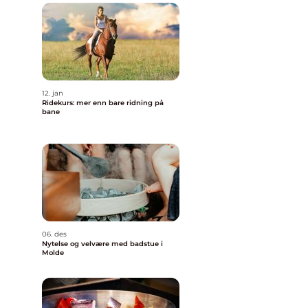
g
12. jan
Ridekurs: mer enn bare ridning på
bane
06. des
Nytelse og velvære med badstue i
Molde