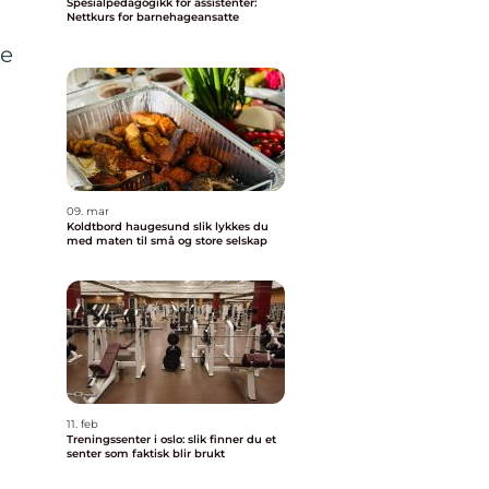
Spesialpedagogikk for assistenter:
Nettkurs for barnehageansatte
re
09. mar
Koldtbord haugesund slik lykkes du
med maten til små og store selskap
11. feb
Treningssenter i oslo: slik finner du et
senter som faktisk blir brukt