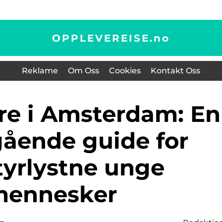
OPPLEVEREISE.
no
Reklame
Om Oss
Cookies
Kontakt Oss
ående guide for
tyrlystne unge
ennesker