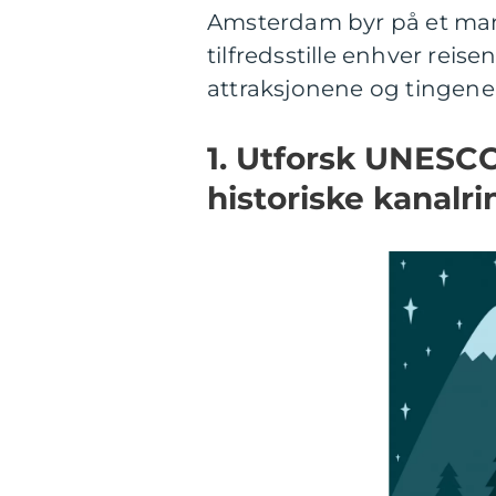
Amsterdam byr på et mangf
tilfredsstille enhver rei
attraksjonene og tingene 
1. Utforsk UNESC
historiske kanalr