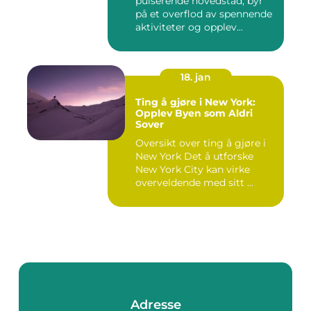
pulserende hovedstad, byr
på et overflod av spennende
aktiviteter og opplev...
18. jan
Ting å gjøre i New York:
Opplev Byen som Aldri
Sover
Oversikt over ting å gjøre i
New York Det å utforske
New York City kan virke
overveldende med sitt ...
Adresse