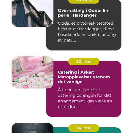
Overnatting i Odda: En
perle i Hardanger
Odda, et pittoresk tettsted i
hjertet av Hardanger, tilbyr
besøkende en unik blanding
av natu...
30. nov
Catering i Asker:
Matopplevelser utenom
det vanlige
Å finne den perfekte
cateringløsningen for ditt
arrangement kan være en
utfordrin...
24. nov