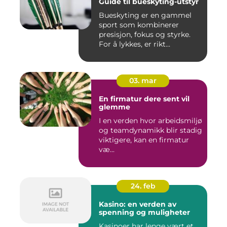
Guide til bueskyting-utstyr
Bueskyting er en gammel
sport som kombinerer
presisjon, fokus og styrke.
For å lykkes, er rikt...
03. mar
En firmatur dere sent vil
glemme
I en verden hvor arbeidsmiljø
og teamdynamikk blir stadig
viktigere, kan en firmatur
væ...
24. feb
Kasino: en verden av
spenning og muligheter
Kasinoer har lenge vært et