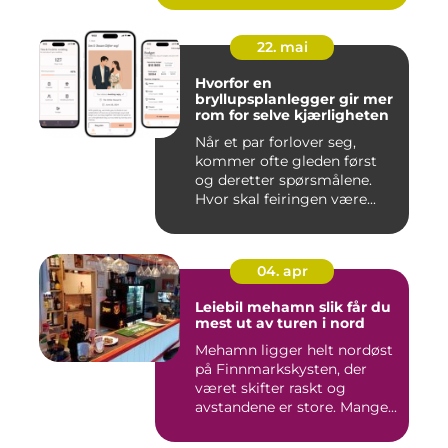
22. mai
Hvorfor en
bryllupsplanlegger gir mer
rom for selve kjærligheten
Når et par forlover seg,
kommer ofte gleden først
og deretter spørsmålene.
Hvor skal feiringen være...
04. apr
Leiebil mehamn slik får du
mest ut av turen i nord
Mehamn ligger helt nordøst
på Finnmarkskysten, der
været skifter raskt og
avstandene er store. Mange...