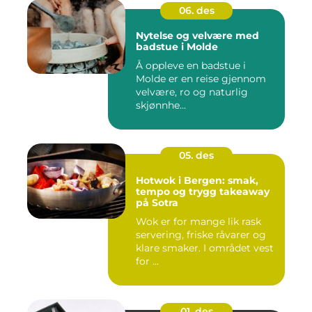
06. des
Nytelse og velvære med
badstue i Molde
Å oppleve en badstue i
Molde er en reise gjennom
velvære, ro og naturlig
skjønnhe...
05. des
Hotwok i Bergen: smak,
tempo og trygg takeaway
på Sotra
Wok er for mange lik rask
servering, friske råvarer og
klare smaker. I området vest
for ...
01. des