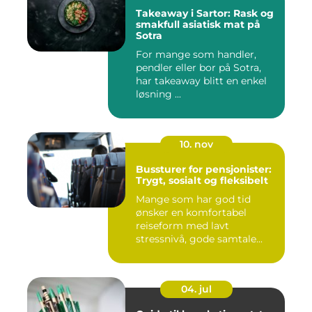
Takeaway i Sartor: Rask og
smakfull asiatisk mat på
Sotra
For mange som handler,
pendler eller bor på Sotra,
har takeaway blitt en enkel
løsning ...
10. nov
Bussturer for pensjonister:
Trygt, sosialt og fleksibelt
Mange som har god tid
ønsker en komfortabel
reiseform med lavt
stressnivå, gode samtale...
04. jul