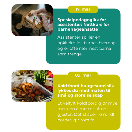
17. mar
Spesialpedagogikk for
assistenter: Nettkurs for
barnehageansatte
Assistenter spiller en
nøkkelrolle i barnas hverdag
og er ofte nærmest barna
som trenge...
09. mar
Koldtbord haugesund slik
lykkes du med maten til
små og store selskap
Et velfylt koldtbord gjør mye
mer enn å mette sultne
gjester. Det skaper ro rundt
bordet, gir rom fo...