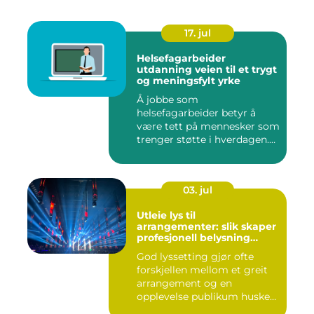
17. jul
Helsefagarbeider
utdanning veien til et trygt
og meningsfylt yrke
Å jobbe som
helsefagarbeider betyr å
være tett på mennesker som
trenger støtte i hverdagen.
Mange vu...
03. jul
Utleie lys til
arrangementer: slik skaper
profesjonell belysning
stemning
God lyssetting gjør ofte
forskjellen mellom et greit
arrangement og en
opplevelse publikum husker
le...