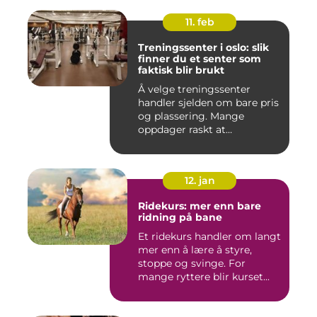
11. feb
Treningssenter i oslo: slik
finner du et senter som
faktisk blir brukt
Å velge treningssenter
handler sjelden om bare pris
og plassering. Mange
oppdager raskt at
avstanden...
12. jan
Ridekurs: mer enn bare
ridning på bane
Et ridekurs handler om langt
mer enn å lære å styre,
stoppe og svinge. For
mange ryttere blir kurset...