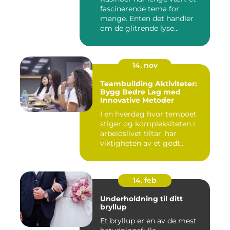
fascinerende tema for
mange. Enten det handler
om de glitrende lyse...
14. nov
Teambuilding Aktiviteter:
Bygg Bedre Lag med
Innovative Metoder
I en hverdag hvor tempoet
stiger og kompleksiteten i
arbeidslivet tiltar, har
viktigheten av et godt...
14. feb
Underholdning til ditt
bryllup
Et bryllup er en av de mest