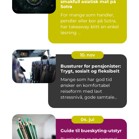
smakfull asiatisk mat på
Sotra
For mange som handler,
pendler eller bor på Sotra,
har takeaway blitt en enkel
løsning ...
10. nov
Bussturer for pensjonister:
Trygt, sosialt og fleksibelt
Mange som har god tid
ønsker en komfortabel
reiseform med lavt
stressnivå, gode samtale...
04. jul
Guide til bueskyting-utstyr
Bueskyting er en gammel