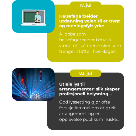
17. jul
Helsefagarbeider
utdanning veien til et trygt
og meningsfylt yrke
Å jobbe som
helsefagarbeider betyr å
være tett på mennesker som
trenger støtte i hverdagen.
Mange vu...
03. jul
Utleie lys til
arrangementer: slik skaper
profesjonell belysning
stemning
God lyssetting gjør ofte
forskjellen mellom et greit
arrangement og en
opplevelse publikum husker
le...