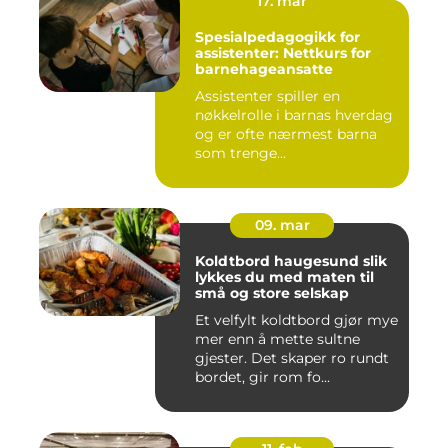
17. mar
Spesialpedagogikk for
assistenter: Nettkurs for
barnehageansatte
Assistenter spiller en
nøkkelrolle i barnas hverdag
og er ofte nærmest barna
som trenge...
09. mar
Koldtbord haugesund slik
lykkes du med maten til
små og store selskap
Et velfylt koldtbord gjør mye
mer enn å mette sultne
gjester. Det skaper ro rundt
bordet, gir rom fo...