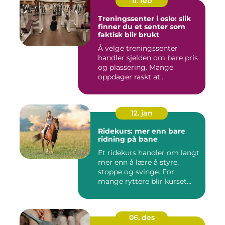
11. feb
Treningssenter i oslo: slik
finner du et senter som
faktisk blir brukt
Å velge treningssenter
handler sjelden om bare pris
og plassering. Mange
oppdager raskt at
avstanden...
12. jan
Ridekurs: mer enn bare
ridning på bane
Et ridekurs handler om langt
mer enn å lære å styre,
stoppe og svinge. For
mange ryttere blir kurset...
06. des