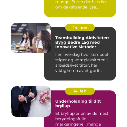
mange. Enten det handler
om de glitrende lyse...
14. nov
Teambuilding Aktiviteter:
Bygg Bedre Lag med
Innovative Metoder
I en hverdag hvor tempoet
stiger og kompleksiteten i
arbeidslivet tiltar, har
viktigheten av et godt...
14. feb
Underholdning til ditt
bryllup
Et bryllup er en av de mest
betydningsfulle
markeringene i mange