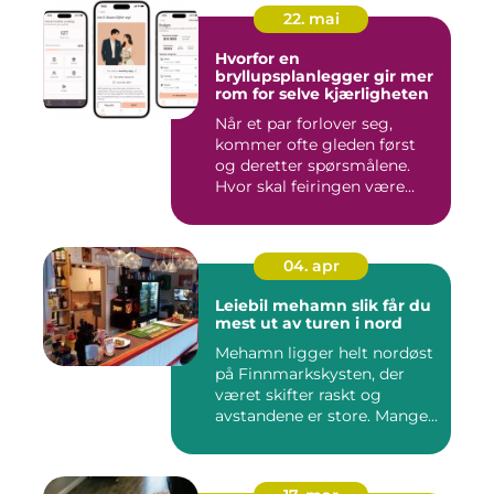
22. mai
Hvorfor en
bryllupsplanlegger gir mer
rom for selve kjærligheten
Når et par forlover seg,
kommer ofte gleden først
og deretter spørsmålene.
Hvor skal feiringen være...
04. apr
Leiebil mehamn slik får du
mest ut av turen i nord
Mehamn ligger helt nordøst
på Finnmarkskysten, der
været skifter raskt og
avstandene er store. Mange...