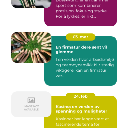
sport som kombinerer
presisjon, fokus og styrke.
For å lykkes, er rikt...
03. mar
En firmatur dere sent vil
glemme
I en verden hvor arbeidsmiljø
og teamdynamikk blir stadig
viktigere, kan en firmatur
væ...
24. feb
Kasino: en verden av
spenning og muligheter
Kasinoer har lenge vært et
fascinerende tema for