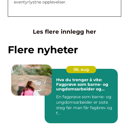
eventyrlystne opplevelser.
Les flere innlegg her
Flere nyheter
06. aug
Hva du trenger å vite:
Fagprøve som barne- og
ungdomsarbeider og
barne- og
En fagprøve som barne- og
ungdomsarbeiderfaget vg2
ungdomsarbeider er siste
steg før man får fagbrev og
f...