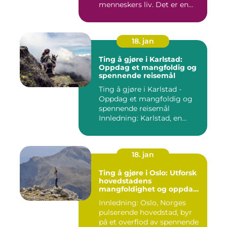
menneskers liv. Det er en
dag hvor ...
18. jan
Ting å gjøre i Karlstad:
Oppdag et mangfoldig og
spennende reisemål
Ting å gjøre i Karlstad -
Oppdag et mangfoldig og
spennende reisemål
Innledning: Karlstad, en
pitto...
18. jan
Ting å gjøre i Oslo: Utforsk
hovedstadens
mangfoldighet og oppdag
spennende aktiviteter
Innledning: Oslo, Norges
pulserende hovedstad, byr
på et overflod av spennende