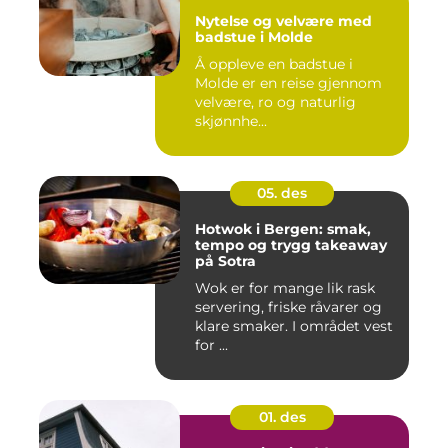
Nytelse og velvære med
badstue i Molde
Å oppleve en badstue i
Molde er en reise gjennom
velvære, ro og naturlig
skjønnhe...
05. des
Hotwok i Bergen: smak,
tempo og trygg takeaway
på Sotra
Wok er for mange lik rask
servering, friske råvarer og
klare smaker. I området vest
for ...
01. des