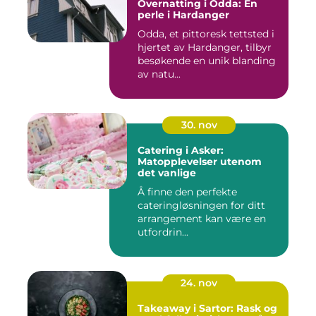
Overnatting i Odda: En
perle i Hardanger
Odda, et pittoresk tettsted i
hjertet av Hardanger, tilbyr
besøkende en unik blanding
av natu...
30. nov
Catering i Asker:
Matopplevelser utenom
det vanlige
Å finne den perfekte
cateringløsningen for ditt
arrangement kan være en
utfordrin...
24. nov
Takeaway i Sartor: Rask og