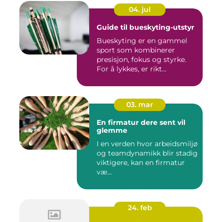
04. jul
Guide til bueskyting-utstyr
Bueskyting er en gammel
sport som kombinerer
presisjon, fokus og styrke.
For å lykkes, er rikt...
03. mar
En firmatur dere sent vil
glemme
I en verden hvor arbeidsmiljø
og teamdynamikk blir stadig
viktigere, kan en firmatur
væ...
24. feb