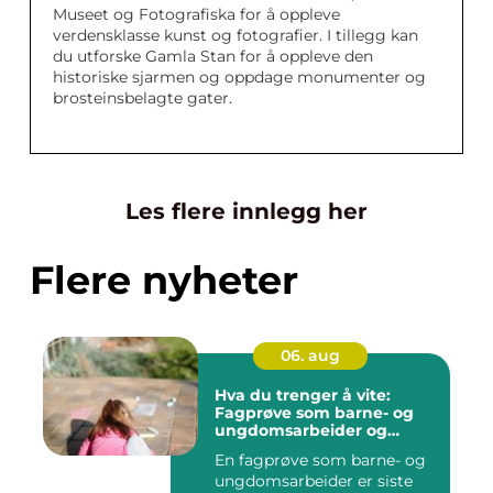
Museet og Fotografiska for å oppleve
verdensklasse kunst og fotografier. I tillegg kan
du utforske Gamla Stan for å oppleve den
historiske sjarmen og oppdage monumenter og
brosteinsbelagte gater.
Les flere innlegg her
Flere nyheter
06. aug
Hva du trenger å vite:
Fagprøve som barne- og
ungdomsarbeider og
barne- og
En fagprøve som barne- og
ungdomsarbeiderfaget vg2
ungdomsarbeider er siste