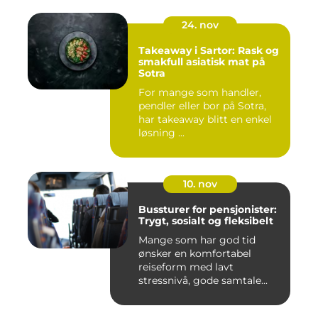
24. nov
Takeaway i Sartor: Rask og
smakfull asiatisk mat på
Sotra
For mange som handler,
pendler eller bor på Sotra,
har takeaway blitt en enkel
løsning ...
10. nov
Bussturer for pensjonister:
Trygt, sosialt og fleksibelt
Mange som har god tid
ønsker en komfortabel
reiseform med lavt
stressnivå, gode samtale...