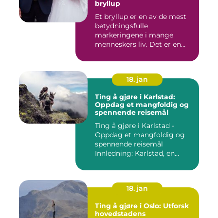
bryllup
Et bryllup er en av de mest
betydningsfulle
markeringene i mange
menneskers liv. Det er en
dag hvor ...
18. jan
Ting å gjøre i Karlstad:
Oppdag et mangfoldig og
spennende reisemål
Ting å gjøre i Karlstad -
Oppdag et mangfoldig og
spennende reisemål
Innledning: Karlstad, en
pitto...
18. jan
Ting å gjøre i Oslo: Utforsk
hovedstadens