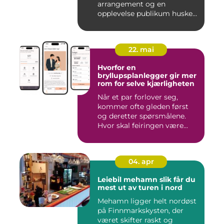
arrangement og en
opplevelse publikum husker
le...
22. mai
Hvorfor en
bryllupsplanlegger gir mer
rom for selve kjærligheten
Når et par forlover seg,
kommer ofte gleden først
og deretter spørsmålene.
Hvor skal feiringen være...
04. apr
Leiebil mehamn slik får du
mest ut av turen i nord
Mehamn ligger helt nordøst
på Finnmarkskysten, der
været skifter raskt og