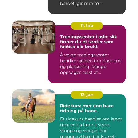
bordet, gir rom fo...
11. feb
Treningssenter i oslo: slik
finner du et senter som
faktisk blir brukt
Å velge treningssenter
handler sjelden om bare pris
og plassering. Mange
oppdager raskt at
avstanden...
12. jan
Ridekurs: mer enn bare
ridning på bane
Et ridekurs handler om langt
mer enn å lære å styre,
stoppe og svinge. For
mange ryttere blir kurset...