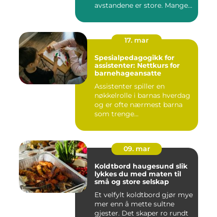
avstandene er store. Mange...
17. mar
Spesialpedagogikk for
assistenter: Nettkurs for
barnehageansatte
Assistenter spiller en
nøkkelrolle i barnas hverdag
og er ofte nærmest barna
som trenge...
09. mar
Koldtbord haugesund slik
lykkes du med maten til
små og store selskap
Et velfylt koldtbord gjør mye
mer enn å mette sultne
gjester. Det skaper ro rundt