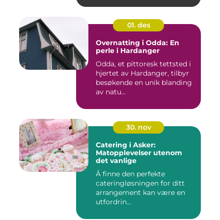
01. des
Overnatting i Odda: En
perle i Hardanger
Odda, et pittoresk tettsted i
hjertet av Hardanger, tilbyr
besøkende en unik blanding
av natu...
30. nov
Catering i Asker:
Matopplevelser utenom
det vanlige
Å finne den perfekte
cateringløsningen for ditt
arrangement kan være en
utfordrin...