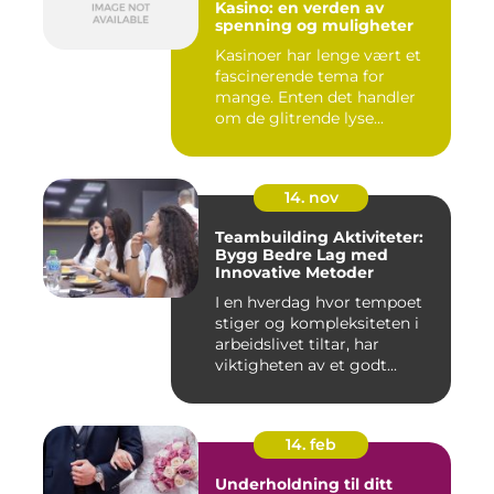
Kasino: en verden av
spenning og muligheter
Kasinoer har lenge vært et
fascinerende tema for
mange. Enten det handler
om de glitrende lyse...
14. nov
Teambuilding Aktiviteter:
Bygg Bedre Lag med
Innovative Metoder
I en hverdag hvor tempoet
stiger og kompleksiteten i
arbeidslivet tiltar, har
viktigheten av et godt...
14. feb
Underholdning til ditt