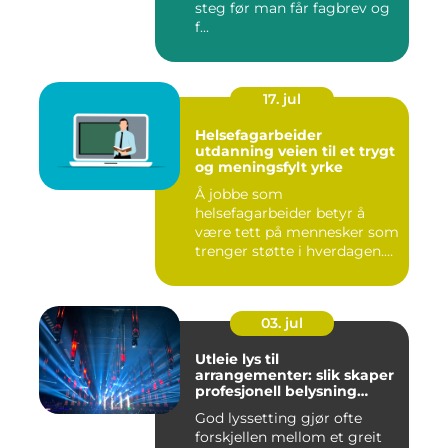
steg før man får fagbrev og
f...
17. jul
Helsefagarbeider
utdanning veien til et trygt
og meningsfylt yrke
Å jobbe som
helsefagarbeider betyr å
være tett på mennesker som
trenger støtte i hverdagen.
Mange vu...
03. jul
Utleie lys til
arrangementer: slik skaper
profesjonell belysning
stemning
God lyssetting gjør ofte
forskjellen mellom et greit