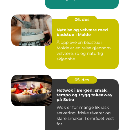
06. des
Nytelse og velvære med
badstue i Molde
Å oppleve en badstue i
Molde er en reise gjennom
velvære, ro og naturlig
skjønnhe...
05. des
Hotwok i Bergen: smak,
tempo og trygg takeaway
på Sotra
Wok er for mange lik rask
servering, friske råvarer og
klare smaker. I området vest
for ...