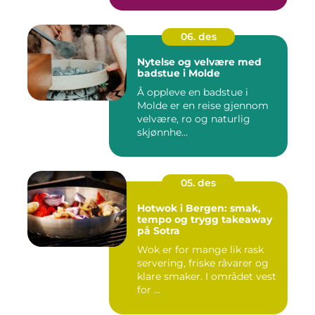
06. des
Nytelse og velvære med
badstue i Molde
Å oppleve en badstue i
Molde er en reise gjennom
velvære, ro og naturlig
skjønnhe...
05. des
Hotwok i Bergen: smak,
tempo og trygg takeaway
på Sotra
Wok er for mange lik rask
servering, friske råvarer og
klare smaker. I området vest
for ...