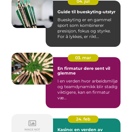
04. jul
Guide til bueskyting-utstyr
Bueskyting er en gammel
sport som kombinerer
presisjon, fokus og styrke.
For å lykkes, er rikt...
03. mar
En firmatur dere sent vil
glemme
I en verden hvor arbeidsmiljø
og teamdynamikk blir stadig
viktigere, kan en firmatur
væ...
24. feb
Kasino: en verden av