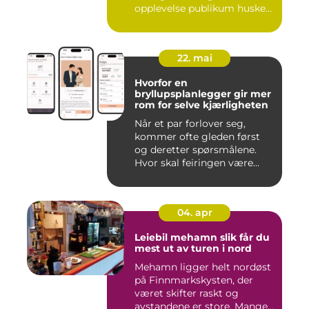
opplevelse publikum husker
le...
22. mai
Hvorfor en
bryllupsplanlegger gir mer
rom for selve kjærligheten
Når et par forlover seg,
kommer ofte gleden først
og deretter spørsmålene.
Hvor skal feiringen være...
04. apr
Leiebil mehamn slik får du
mest ut av turen i nord
Mehamn ligger helt nordøst
på Finnmarkskysten, der
været skifter raskt og
avstandene er store. Mange...