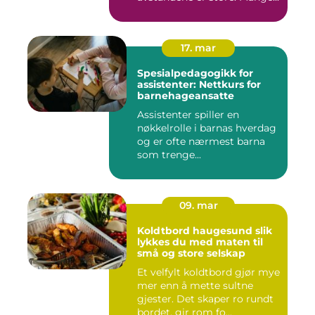
17. mar
Spesialpedagogikk for
assistenter: Nettkurs for
barnehageansatte
Assistenter spiller en
nøkkelrolle i barnas hverdag
og er ofte nærmest barna
som trenge...
09. mar
Koldtbord haugesund slik
lykkes du med maten til
små og store selskap
Et velfylt koldtbord gjør mye
mer enn å mette sultne
gjester. Det skaper ro rundt
bordet, gir rom fo...