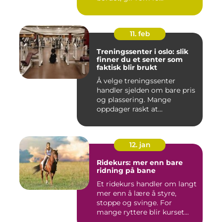
11. feb
Treningssenter i oslo: slik
finner du et senter som
faktisk blir brukt
Å velge treningssenter
handler sjelden om bare pris
og plassering. Mange
oppdager raskt at
avstanden...
12. jan
Ridekurs: mer enn bare
ridning på bane
Et ridekurs handler om langt
mer enn å lære å styre,
stoppe og svinge. For
mange ryttere blir kurset...