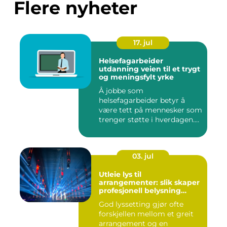
Flere nyheter
17. jul
Helsefagarbeider
utdanning veien til et trygt
og meningsfylt yrke
Å jobbe som
helsefagarbeider betyr å
være tett på mennesker som
trenger støtte i hverdagen.
Mange vu...
03. jul
Utleie lys til
arrangementer: slik skaper
profesjonell belysning
stemning
God lyssetting gjør ofte
forskjellen mellom et greit
arrangement og en