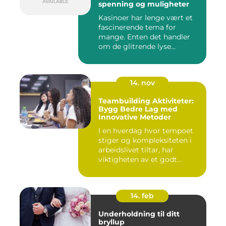
spenning og muligheter
Kasinoer har lenge vært et
fascinerende tema for
mange. Enten det handler
om de glitrende lyse...
14. nov
Teambuilding Aktiviteter:
Bygg Bedre Lag med
Innovative Metoder
I en hverdag hvor tempoet
stiger og kompleksiteten i
arbeidslivet tiltar, har
viktigheten av et godt...
14. feb
Underholdning til ditt
bryllup