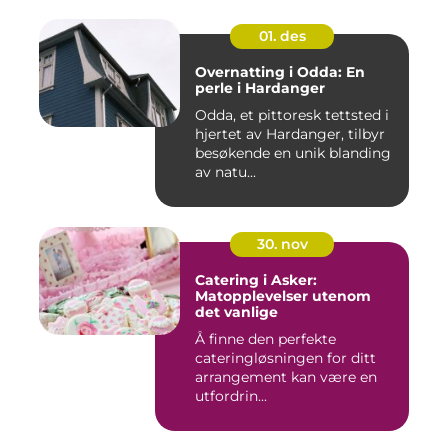
01. des
Overnatting i Odda: En
perle i Hardanger
Odda, et pittoresk tettsted i
hjertet av Hardanger, tilbyr
besøkende en unik blanding
av natu...
30. nov
Catering i Asker:
Matopplevelser utenom
det vanlige
Å finne den perfekte
cateringløsningen for ditt
arrangement kan være en
utfordrin...