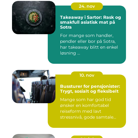
24. nov
Takeaway i Sartor: Rask og
smakfull asiatisk mat på
Sotra
For mange som handler,
pendler eller bor på Sotra,
har takeaway blitt en enkel
løsning ...
10. nov
Bussturer for pensjonister:
Trygt, sosialt og fleksibelt
Mange som har god tid
ønsker en komfortabel
reiseform med lavt
stressnivå, gode samtale...