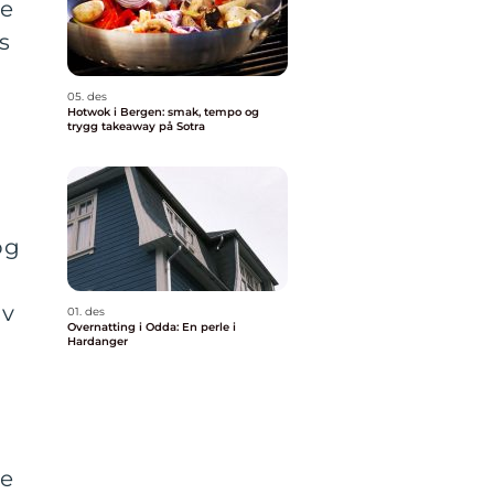
re
s
05. des
Hotwok i Bergen: smak, tempo og
trygg takeaway på Sotra
og
av
01. des
Overnatting i Odda: En perle i
Hardanger
ge