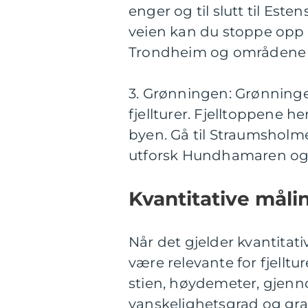
enger og til slutt til Est
veien kan du stoppe opp 
Trondheim og områdene 
3. Grønningen: Grønninge
fjellturer. Fjelltoppene h
byen. Gå til Straumsholmen
utforsk Hundhamaren og R
Kvantitative måli
Når det gjelder kvantitati
være relevante for fjelltu
stien, høydemeter, gjennom
vanskelighetsgrad og gra