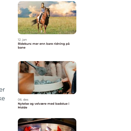
12. jan
Ridekurs: mer enn bare ridning på
bane
er
ke
06. des
Nytelse og velvære med badstue i
Molde