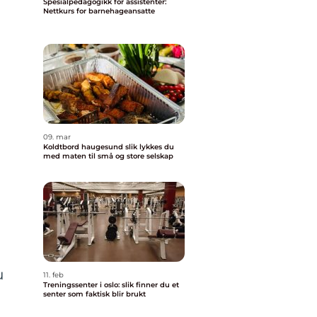
Spesialpedagogikk for assistenter:
Nettkurs for barnehageansatte
09. mar
Koldtbord haugesund slik lykkes du
med maten til små og store selskap
u
11. feb
Treningssenter i oslo: slik finner du et
senter som faktisk blir brukt