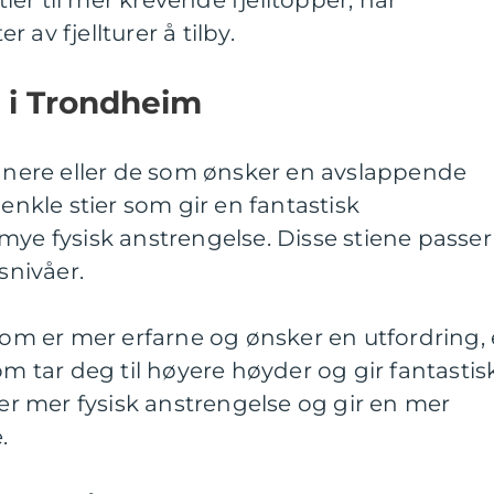
stier til mer krevende fjelltopper, har
 av fjellturer å tilby.
r i Trondheim
ynnere eller de som ønsker en avslappende
 enkle stier som gir en fantastisk
mye fysisk anstrengelse. Disse stiene passer
snivåer.
 som er mer erfarne og ønsker en utfordring, 
om tar deg til høyere høyder og gir fantastis
ver mer fysisk anstrengelse og gir en mer
.