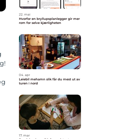
22. mai
Hvorfor en bryllupsplanlegger gir mer
rom for selve kjærligheten
g
g!
04. apr
Leiebil mehamn slik får du mest ut av
eg
turen i nord
17. mar