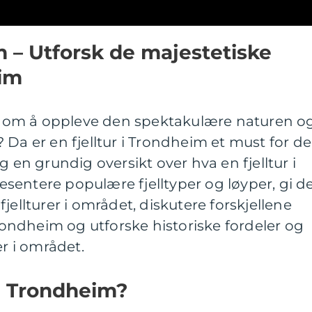
m – Utforsk de majestetiske
eim
om å oppleve den spektakulære naturen o
 Da er en fjelltur i Trondheim et must for de
g en grundig oversikt over hva en fjelltur i
sentere populære fjelltyper og løyper, gi d
jellturer i området, diskutere forskjellene
Trondheim og utforske historiske fordeler og
er i området.
 i Trondheim?