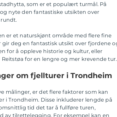
enstadhytta, som er et populært turmål. På
og nyte den fantastiske utsikten over
rundt.
n er et naturskjønt område med flere fine
er gir deg en fantastisk utsikt over fjordene o
 for å oppleve historie og kultur, eller
eitstøa for en lengre og mer krevende tur.
nger om fjellturer i Trondheim
ve målinger, er det flere faktorer som kan
rer i Trondheim. Disse inkluderer lengde på
snittlig tid det tar å fullføre turen,
d av tilrettelegging. For eksempel kan en