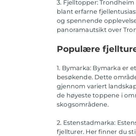
3. Fjelltopper: Trondhei
blant erfarne fjellentusia
og spennende opplevelse,
panoramautsikt over Tro
Populære fjelltur
1. Bymarka: Bymarka er e
besøkende. Dette området 
gjennom variert landskap.
de høyeste toppene i områ
skogsområdene.
2. Estenstadmarka: Esten
fjellturer. Her finner du 