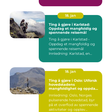
dag hvor ...
18. jan
Ting å gjøre i Karlstad:
Oppdag et mangfoldig og
spennende reisemål
Ting å gjøre i Karlstad -
Oppdag et mangfoldig og
spennende reisemål
Innledning: Karlstad, en
pitto...
18. jan
Ting å gjøre i Oslo: Utforsk
hovedstadens
mangfoldighet og oppdag
spennende aktiviteter
Innledning: Oslo, Norges
pulserende hovedstad, byr
på et overflod av spennende
aktiviteter og opplev...