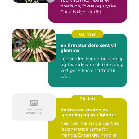
presisjon, fokus og styrke.
For å lykkes, er rikt...
03. mar
En firmatur dere sent vil
glemme
I en verden hvor arbeidsmiljø
og teamdynamikk blir stadig
viktigere, kan en firmatur
væ...
24. feb
Kasino: en verden av
spenning og muligheter
Kasinoer har lenge vært et
fascinerende tema for
mange. Enten det handler