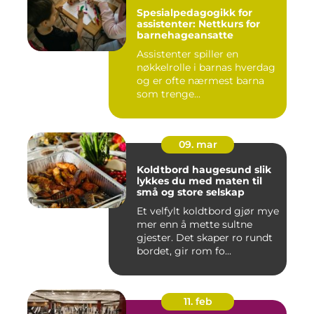
Spesialpedagogikk for
assistenter: Nettkurs for
barnehageansatte
Assistenter spiller en
nøkkelrolle i barnas hverdag
og er ofte nærmest barna
som trenge...
09. mar
Koldtbord haugesund slik
lykkes du med maten til
små og store selskap
Et velfylt koldtbord gjør mye
mer enn å mette sultne
gjester. Det skaper ro rundt
bordet, gir rom fo...
11. feb