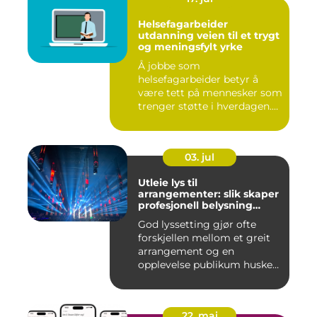
Helsefagarbeider
utdanning veien til et trygt
og meningsfylt yrke
Å jobbe som
helsefagarbeider betyr å
være tett på mennesker som
trenger støtte i hverdagen.
Mange vu...
03. jul
Utleie lys til
arrangementer: slik skaper
profesjonell belysning
stemning
God lyssetting gjør ofte
forskjellen mellom et greit
arrangement og en
opplevelse publikum husker
le...
22. mai