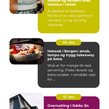
Nytelse og velvære med
badstue i Molde
Å oppleve en badstue i
Molde er en reise gjennom
velvære, ro og naturlig
skjønnhe...
05. des
Hotwok i Bergen: smak,
tempo og trygg takeaway
på Sotra
Wok er for mange lik rask
servering, friske råvarer og
klare smaker. I området vest
for ...
01. des
Overnatting i Odda: En