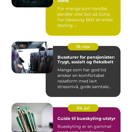
Sotra
For mange som handler,
pendler eller bor på Sotra,
har takeaway blitt en enkel
løsning ...
10. nov
Bussturer for pensjonister:
Trygt, sosialt og fleksibelt
Mange som har god tid
ønsker en komfortabel
reiseform med lavt
stressnivå, gode samtale...
04. jul
Guide til bueskyting-utstyr
Bueskyting er en gammel
sport som kombinerer