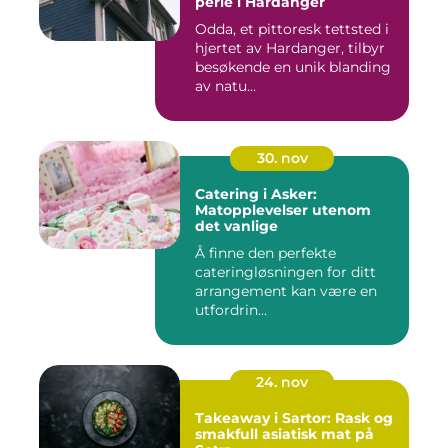
perle i Hardanger
Odda, et pittoresk tettsted i
hjertet av Hardanger, tilbyr
besøkende en unik blanding
av natu...
30. nov
Catering i Asker:
Matopplevelser utenom
det vanlige
Å finne den perfekte
cateringløsningen for ditt
arrangement kan være en
utfordrin...
24. nov
Takeaway i Sartor: Rask og
smakfull asiatisk mat på