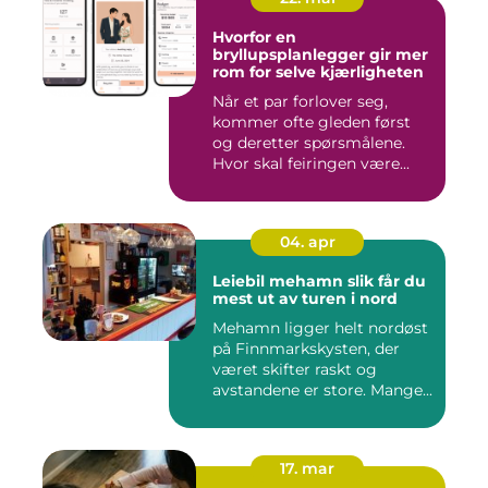
Hvorfor en
bryllupsplanlegger gir mer
rom for selve kjærligheten
Når et par forlover seg,
kommer ofte gleden først
og deretter spørsmålene.
Hvor skal feiringen være...
04. apr
Leiebil mehamn slik får du
mest ut av turen i nord
Mehamn ligger helt nordøst
på Finnmarkskysten, der
været skifter raskt og
avstandene er store. Mange...
17. mar