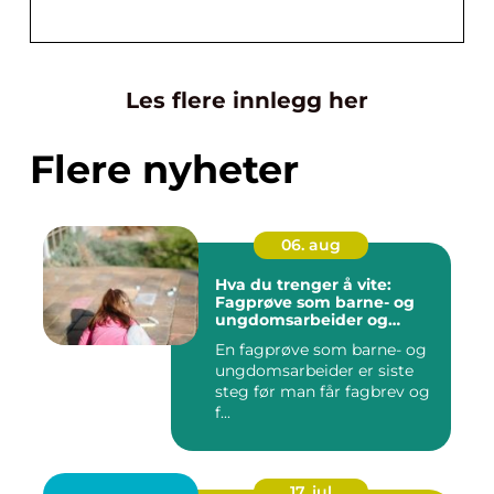
Les flere innlegg her
Flere nyheter
06. aug
Hva du trenger å vite:
Fagprøve som barne- og
ungdomsarbeider og
barne- og
En fagprøve som barne- og
ungdomsarbeiderfaget vg2
ungdomsarbeider er siste
steg før man får fagbrev og
f...
17. jul