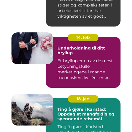
stiger og kompleksiteten i
arbeidslivet tiltar, har
viktigheten av et godt...
14. feb
Underholdning til ditt
bryllup
Et bryllup er en av de mest
betydningsfulle
markeringene i mange
menneskers liv. Det er en
dag hvor ...
18. jan
Ting å gjøre i Karlstad:
Oppdag et mangfoldig og
spennende reisemål
Ting å gjøre i Karlstad -