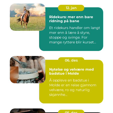
12. jan
Ridekurs: mer enn bare
ridning på bane
Et ridekurs handler om langt
mer enn å lære å styre,
stoppe og svinge. For
mange ryttere blir kurset...
06. des
Nytelse og velvære med
badstue i Molde
Å oppleve en badstue i
Molde er en reise gjennom
velvære, ro og naturlig
skjønnhe...
05. des