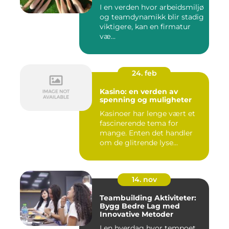
I en verden hvor arbeidsmiljø
og teamdynamikk blir stadig
viktigere, kan en firmatur
væ...
24. feb
Kasino: en verden av
spenning og muligheter
Kasinoer har lenge vært et
fascinerende tema for
mange. Enten det handler
om de glitrende lyse...
14. nov
Teambuilding Aktiviteter:
Bygg Bedre Lag med
Innovative Metoder
I en hverdag hvor tempoet