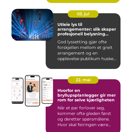
03. jul
Utleie lys til
arrangementer: slik skaper
profesjonell belysning
stemning
God lyssetting gjør ofte
forskjellen mellom et greit
arrangement og en
opplevelse publikum husker
le...
22. mai
Hvorfor en
bryllupsplanlegger gir mer
rom for selve kjærligheten
Når et par forlover seg,
kommer ofte gleden først
og deretter spørsmålene.
Hvor skal feiringen være...