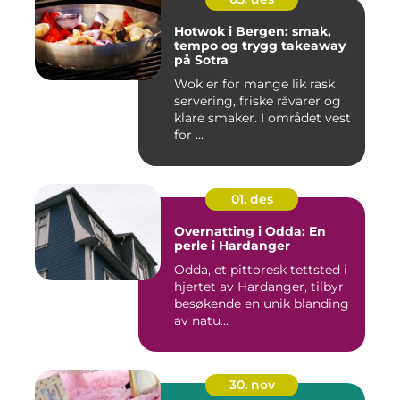
Hotwok i Bergen: smak,
tempo og trygg takeaway
på Sotra
Wok er for mange lik rask
servering, friske råvarer og
klare smaker. I området vest
for ...
01. des
Overnatting i Odda: En
perle i Hardanger
Odda, et pittoresk tettsted i
hjertet av Hardanger, tilbyr
besøkende en unik blanding
av natu...
30. nov