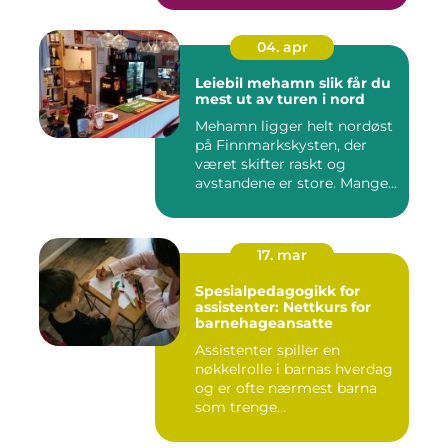
04. apr
Leiebil mehamn slik får du
mest ut av turen i nord
Mehamn ligger helt nordøst
på Finnmarkskysten, der
været skifter raskt og
avstandene er store. Mange...
17. mar
Spesialpedagogikk for
assistenter: Nettkurs for
barnehageansatte
Assistenter spiller en
nøkkelrolle i barnas hverdag
og er ofte nærmest barna
som trenge...