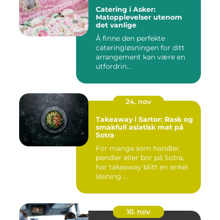
Catering i Asker:
Matopplevelser utenom
det vanlige
Å finne den perfekte
cateringløsningen for ditt
arrangement kan være en
utfordrin...
24. nov
Takeaway i Sartor: Rask og
smakfull asiatisk mat på
Sotra
For mange som handler,
pendler eller bor på Sotra,
har takeaway blitt en enkel
løsning ...
10. nov