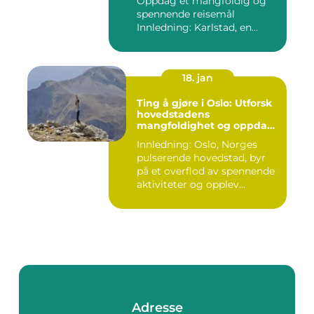
Oppdag et mangfoldig og
spennende reisemål
Innledning: Karlstad, en
pitto...
18. jan
Ting å gjøre i Oslo: Utforsk
hovedstadens
mangfoldighet og oppdag
spennende aktiviteter
Innledning: Oslo, Norges
pulserende hovedstad, byr
på et overflod av spennende
aktiviteter og opplev...
Adresse