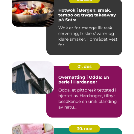
Hotwok i Bergen: smak,
tempo og trygg takeaway
på Sotra
Wok er for mange lik rask
servering, friske råvarer og
klare smaker. I området vest
for ...
01. des
Overnatting i Odda: En
perle i Hardanger
Odda, et pittoresk tettsted i
hjertet av Hardanger, tilbyr
besøkende en unik blanding
av natu...
30. nov