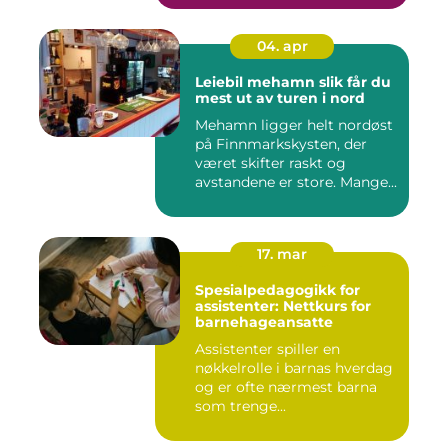
04. apr
Leiebil mehamn slik får du
mest ut av turen i nord
Mehamn ligger helt nordøst
på Finnmarkskysten, der
været skifter raskt og
avstandene er store. Mange...
17. mar
Spesialpedagogikk for
assistenter: Nettkurs for
barnehageansatte
Assistenter spiller en
nøkkelrolle i barnas hverdag
og er ofte nærmest barna
som trenge...