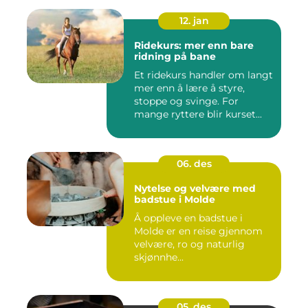
12. jan
Ridekurs: mer enn bare
ridning på bane
Et ridekurs handler om langt
mer enn å lære å styre,
stoppe og svinge. For
mange ryttere blir kurset...
06. des
Nytelse og velvære med
badstue i Molde
Å oppleve en badstue i
Molde er en reise gjennom
velvære, ro og naturlig
skjønnhe...
05. des