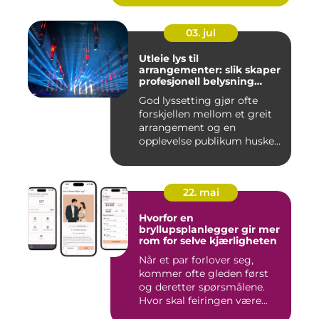
03. jul
Utleie lys til
arrangementer: slik skaper
profesjonell belysning
stemning
God lyssetting gjør ofte
forskjellen mellom et greit
arrangement og en
opplevelse publikum husker
le...
22. mai
Hvorfor en
bryllupsplanlegger gir mer
rom for selve kjærligheten
Når et par forlover seg,
kommer ofte gleden først
og deretter spørsmålene.
Hvor skal feiringen være...