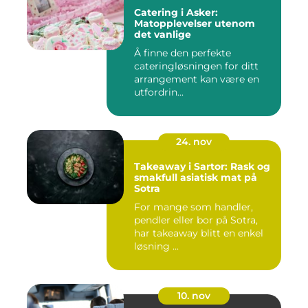
Catering i Asker:
Matopplevelser utenom
det vanlige
Å finne den perfekte
cateringløsningen for ditt
arrangement kan være en
utfordrin...
24. nov
Takeaway i Sartor: Rask og
smakfull asiatisk mat på
Sotra
For mange som handler,
pendler eller bor på Sotra,
har takeaway blitt en enkel
løsning ...
10. nov