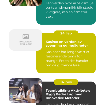
I en verden hvor arbeidsmiljø
og teamdynamikk blir stadig
viktigere, kan en firmatur
væ...
24. feb
Kasino: en verden av
spenning og muligheter
Kasinoer har lenge vært et
fascinerende tema for
mange. Enten det handler
om de glitrende lyse...
14. nov
Teambuilding Aktiviteter:
Bygg Bedre Lag med
Innovative Metoder
I en hverdag hvor tempoet