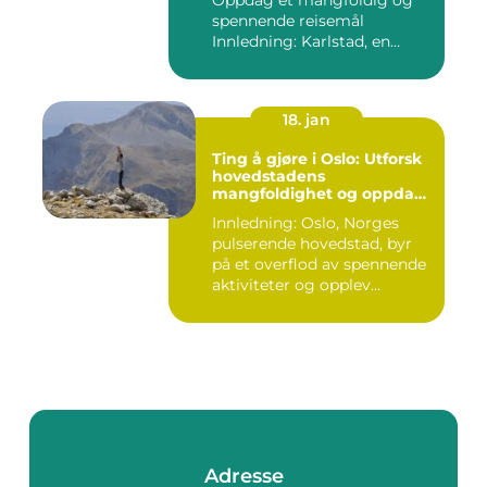
Oppdag et mangfoldig og
spennende reisemål
Innledning: Karlstad, en
pitto...
18. jan
Ting å gjøre i Oslo: Utforsk
hovedstadens
mangfoldighet og oppdag
spennende aktiviteter
Innledning: Oslo, Norges
pulserende hovedstad, byr
på et overflod av spennende
aktiviteter og opplev...
Adresse