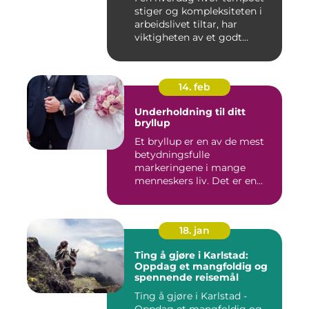
stiger og kompleksiteten i
arbeidslivet tiltar, har
viktigheten av et godt...
14. feb
Underholdning til ditt
bryllup
Et bryllup er en av de mest
betydningsfulle
markeringene i mange
menneskers liv. Det er en
dag hvor ...
18. jan
Ting å gjøre i Karlstad:
Oppdag et mangfoldig og
spennende reisemål
Ting å gjøre i Karlstad -