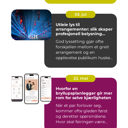
03. jul
Utleie lys til
arrangementer: slik skaper
profesjonell belysning
stemning
God lyssetting gjør ofte
forskjellen mellom et greit
arrangement og en
opplevelse publikum husker
le...
22. mai
Hvorfor en
bryllupsplanlegger gir mer
rom for selve kjærligheten
Når et par forlover seg,
kommer ofte gleden først
og deretter spørsmålene.
Hvor skal feiringen være...