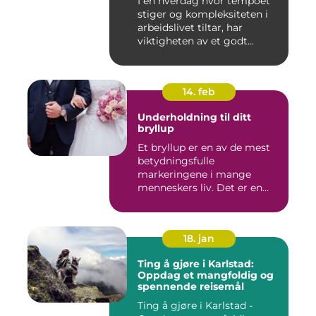
I en hverdag hvor tempoet
stiger og kompleksiteten i
arbeidslivet tiltar, har
viktigheten av et godt...
14. feb
Underholdning til ditt
bryllup
Et bryllup er en av de mest
betydningsfulle
markeringene i mange
menneskers liv. Det er en
dag hvor ...
18. jan
Ting å gjøre i Karlstad:
Oppdag et mangfoldig og
spennende reisemål
Ting å gjøre i Karlstad -