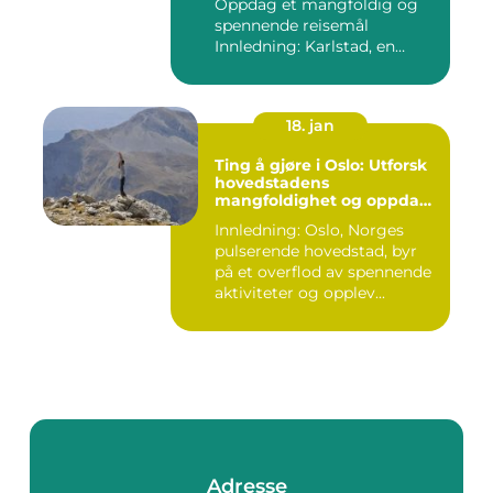
Oppdag et mangfoldig og
spennende reisemål
Innledning: Karlstad, en
pitto...
18. jan
Ting å gjøre i Oslo: Utforsk
hovedstadens
mangfoldighet og oppdag
spennende aktiviteter
Innledning: Oslo, Norges
pulserende hovedstad, byr
på et overflod av spennende
aktiviteter og opplev...
Adresse