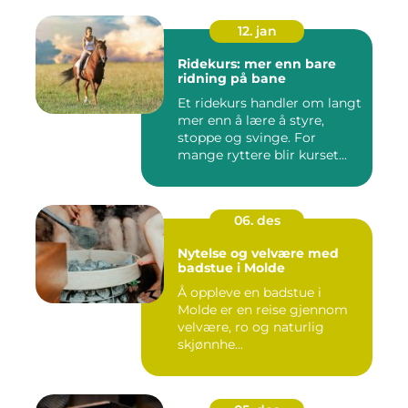
12. jan
Ridekurs: mer enn bare
ridning på bane
Et ridekurs handler om langt
mer enn å lære å styre,
stoppe og svinge. For
mange ryttere blir kurset...
06. des
Nytelse og velvære med
badstue i Molde
Å oppleve en badstue i
Molde er en reise gjennom
velvære, ro og naturlig
skjønnhe...