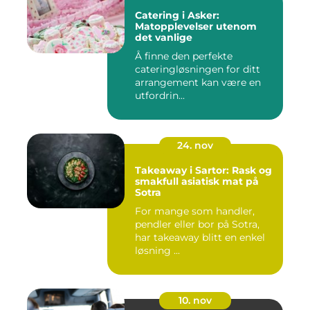
Catering i Asker:
Matopplevelser utenom
det vanlige
Å finne den perfekte
cateringløsningen for ditt
arrangement kan være en
utfordrin...
24. nov
Takeaway i Sartor: Rask og
smakfull asiatisk mat på
Sotra
For mange som handler,
pendler eller bor på Sotra,
har takeaway blitt en enkel
løsning ...
10. nov