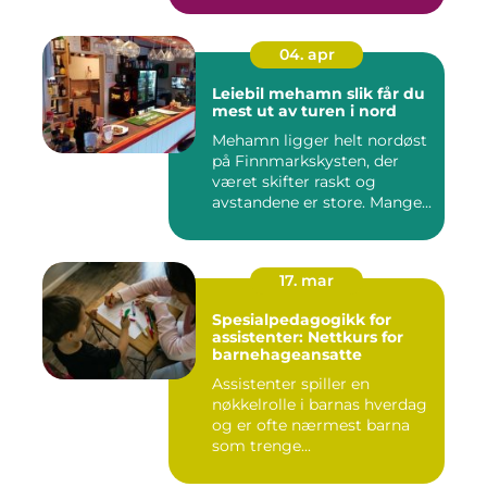
04. apr
Leiebil mehamn slik får du
mest ut av turen i nord
Mehamn ligger helt nordøst
på Finnmarkskysten, der
været skifter raskt og
avstandene er store. Mange...
17. mar
Spesialpedagogikk for
assistenter: Nettkurs for
barnehageansatte
Assistenter spiller en
nøkkelrolle i barnas hverdag
og er ofte nærmest barna
som trenge...