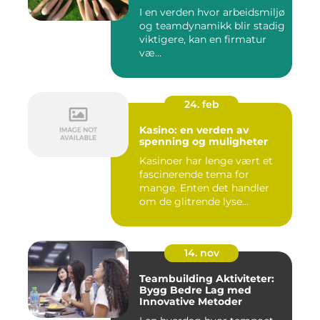
I en verden hvor arbeidsmiljø
og teamdynamikk blir stadig
viktigere, kan en firmatur
væ...
24. feb
Kasino: en verden av
spenning og muligheter
Kasinoer har lenge vært et
fascinerende tema for
mange. Enten det handler
om de glitrende lyse...
14. nov
Teambuilding Aktiviteter:
Bygg Bedre Lag med
Innovative Metoder