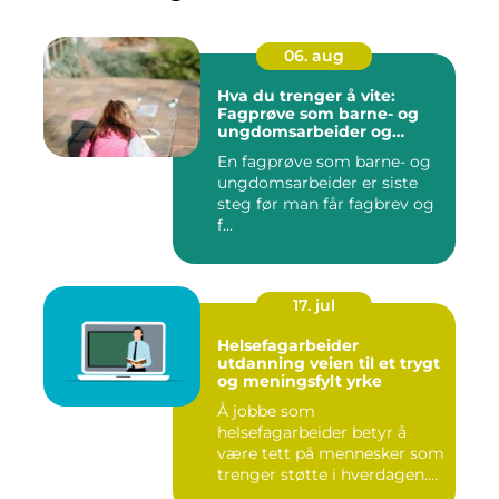
06. aug
Hva du trenger å vite:
Fagprøve som barne- og
ungdomsarbeider og
barne- og
En fagprøve som barne- og
ungdomsarbeiderfaget vg2
ungdomsarbeider er siste
steg før man får fagbrev og
f...
17. jul
Helsefagarbeider
utdanning veien til et trygt
og meningsfylt yrke
Å jobbe som
helsefagarbeider betyr å
være tett på mennesker som
trenger støtte i hverdagen.
Mange vu...