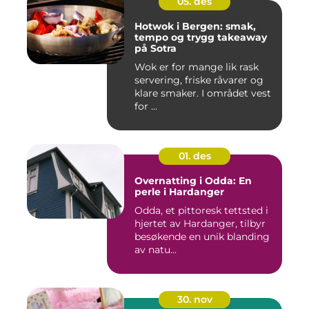
05. des
Hotwok i Bergen: smak,
tempo og trygg takeaway
på Sotra
Wok er for mange lik rask
servering, friske råvarer og
klare smaker. I området vest
for ...
01. des
Overnatting i Odda: En
perle i Hardanger
Odda, et pittoresk tettsted i
hjertet av Hardanger, tilbyr
besøkende en unik blanding
av natu...
30. nov