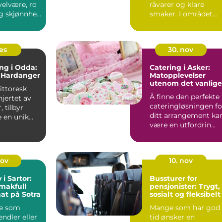
elvære, ro
råvarer og klare
g skjønnhe...
smaker. I området
vest for ...
des
30. nov
ng i Odda:
Catering i Asker:
i Hardanger
Matopplevelser
utenom det vanlige
ittoresk
Å finne den perfekte
hjertet av
cateringløsningen fo
 tilbyr
ditt arrangement ka
 en unik
være en utfordrin...
v natu...
nov
10. nov
i Sartor:
Bussturer for
makfull
pensjonister: Trygt,
mat på Sotra
sosialt og fleksibelt
e som
Mange som har god
endler eller
tid ønsker en