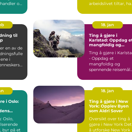
 handler om
arbeidslivet tiltar, ha
e lyse...
viktigheten av et
godt...
feb
18. jan
ning til
Ting å gjøre i
up
Karlstad: Oppdag e
mangfoldig og
 er en av de
spennende reisemå
Ting å gjøre i Karlst
dningsfulle
- Oppdag et
ene i
mangfoldig og
nneskers
spennende reisemål
r en dag hvor
Innledning: Karlstad,
en pitto...
an
18. jan
re i Oslo:
Ting å gjøre i New
York: Opplev Byen
dens
som Aldri Sover
ighet og
: Oslo,
Oversikt over ting å
spennende
lserende
gjøre i New York Det
r
 byr på et
å utforske New York