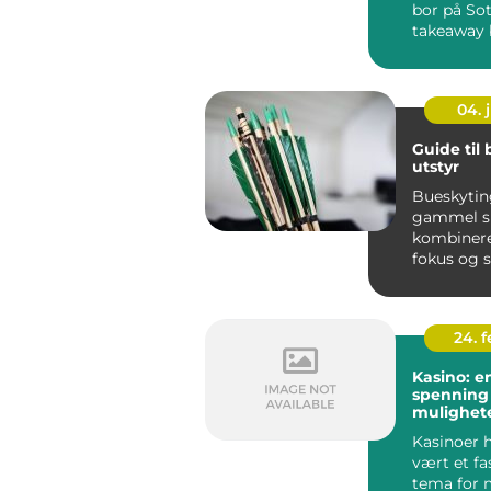
bor på Sot
takeaway b
enkel løsni
04. j
Guide til
utstyr
Bueskytin
gammel s
kombinere
fokus og s
lykkes, er r
24. 
Kasino: e
spenning
mulighet
Kasinoer 
vært et f
tema for 