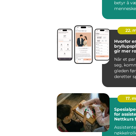
betyr å væ
menneske
trenger st
hverdage
vu...
22. 
Hvorfor e
bryllupsp
gir mer r
kjærlighe
Når et par
seg, komm
gleden først
deretter 
Hvor skal 
være...
17. 
Spesialp
for assist
Nettkurs 
barnehag
Assistente
nøkkelroll