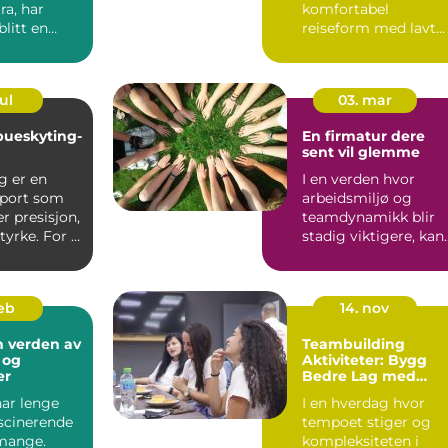
ra, har
komfortabel
litt en
reiseform med lavt
ng ...
stressnivå, gode
samtale...
ul
03. mar
 bueskyting-
En firmatur dere
sent vil glemme
g er en
I en verden hvor
port som
arbeidsmiljø og
r presisjon,
teamdynamikk blir
tyrke. For å
stadig viktigere, kan
ikt...
en firmatur væ...
feb
14. nov
n verden av
Teambuilding
 og
Aktiviteter: Bygg
er
Bedre Lag med
Innovative Metoder
har lenge
I en hverdag hvor
ascinerende
tempoet stiger og
mange.
kompleksiteten i