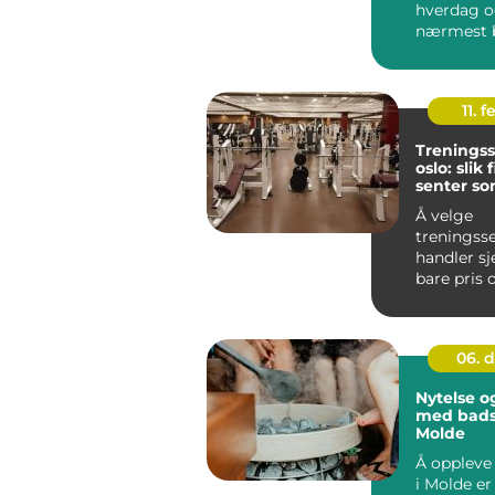
hverdag o
nærmest 
trenge...
11. f
Treningss
oslo: slik
senter so
blir brukt
Å velge
treningss
handler s
bare pris 
plasserin
oppdager 
avstanden.
06. 
Nytelse o
med bads
Molde
Å oppleve
i Molde er