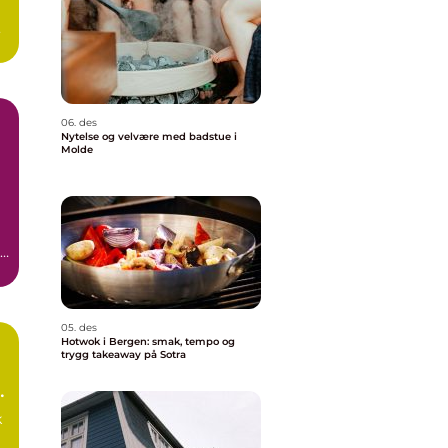
06. des
Nytelse og velvære med badstue i
Molde
ge
05. des
Hotwok i Bergen: smak, tempo og
trygg takeaway på Sotra
k