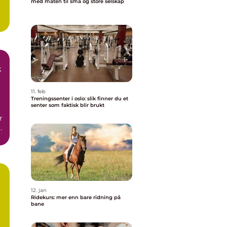
med maten til små og store selskap
11. feb
Treningssenter i oslo: slik finner du et
senter som faktisk blir brukt
r
g
12. jan
Ridekurs: mer enn bare ridning på
bane