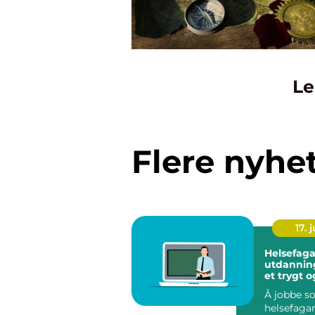
Le
Flere nyhe
17. j
Helsefaga
utdanning veien 
et trygt o
meningsfy
Å jobbe s
helsefaga