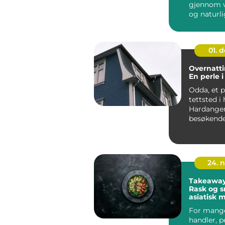
gjennom v
og naturli
01. 
Overnatti
En perle 
Odda, et p
tettsted i 
Hardanger,
besøkende
blanding a
24. 
Takeaway 
Rask og s
asiatisk 
For mang
handler, p