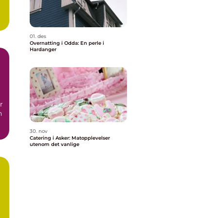
01. des
Overnatting i Odda: En perle i
Hardanger
r
n
30. nov
Catering i Asker: Matopplevelser
utenom det vanlige