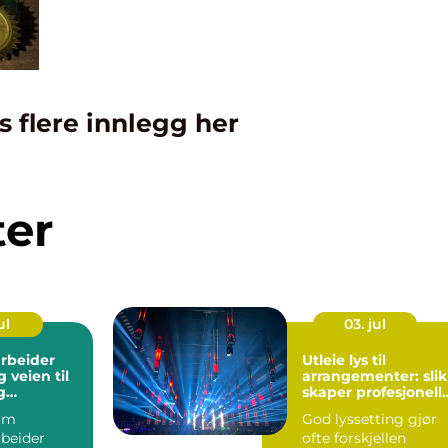
s flere innlegg her
ter
ul
03. jul
rbeider
Utleie lys til
til
arrangementer: slik
g
skaper profesjonell
lt yrke
belysning stemnin
om
God lyssetting gjør
rbeider
ofte forskjellen