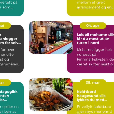
re tett på
mellom et greit
r som
arrangement og en
øtte i
opplevelse publikum
n. Mange
husker le...
mai
04. apr
n
Leiebil mehamn slik
lanlegger
får du mest ut av
om for selve
turen i nord
ten
 forlover
Mehamn ligger helt
er ofte
nordøst på
 og
Finnmarkskysten, de
spørsmålene.
været skifter raskt o
feiringen
avstandene er store.
Mange...
mar
09. mar
edagogikk
Koldtbord
enter:
haugesund slik
for
lykkes du med
eansatte
maten til små og
r spiller en
Et velfylt koldtbord
store selskap
e i barnas
gjør mye mer enn å