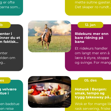
g er ofte
mette sultne gjester.
barna som
Det skaper ro rundt
bordet, gir rom fo...
eb
12. jan
enter i
Ridekurs: mer enn
 finner du et
bare ridning på
m faktisk
bane
Et ridekurs handler
enter
om langt mer enn å
jelden om
lære å styre, stoppe
og
og svinge. For man
g. Mange
ryttere blir kurset...
raskt at
..
des
05. des
g velvære
Hotwok i Bergen:
tue i
smak, tempo og
trygg takeaway på
Sotra
 en badstue
Wok er for mange li
 en reise
rask servering, friske