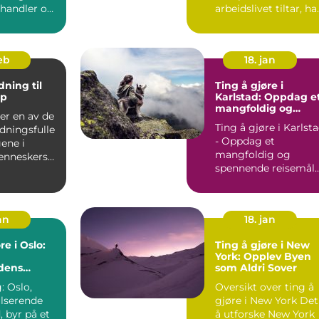
 handler om
arbeidslivet tiltar, ha
e lyse...
viktigheten av et
godt...
feb
18. jan
ning til
Ting å gjøre i
up
Karlstad: Oppdag e
mangfoldig og
 er en av de
spennende reisemå
Ting å gjøre i Karlst
dningsfulle
- Oppdag et
ene i
mangfoldig og
nneskers
spennende reisemål
r en dag hvor
Innledning: Karlstad,
en pitto...
an
18. jan
re i Oslo:
Ting å gjøre i New
York: Opplev Byen
dens
som Aldri Sover
ighet og
: Oslo,
Oversikt over ting å
spennende
lserende
gjøre i New York Det
r
 byr på et
å utforske New York