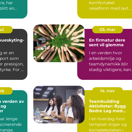
ra, har
komfortabel
litt en
reiseform med lavt
ng ...
stressnivå, gode
samtale...
ul
03. mar
 bueskyting-
En firmatur dere
sent vil glemme
g er en
I en verden hvor
port som
arbeidsmiljø og
r presisjon,
teamdynamikk blir
tyrke. For å
stadig viktigere, kan
ikt...
en firmatur væ...
feb
14. nov
n verden av
Teambuilding
 og
Aktiviteter: Bygg
er
Bedre Lag med
Innovative Metoder
har lenge
I en hverdag hvor
ascinerende
tempoet stiger og
mange.
kompleksiteten i