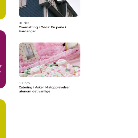
01. des
Overnatting i Odda: En perle i
Hardanger
r
n
30. nov
Catering i Asker: Matopplevelser
utenom det vanlige