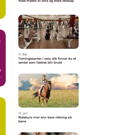
med maten til små og store selskap
11. feb
Treningssenter i oslo: slik finner du et
senter som faktisk blir brukt
r
g
12. jan
Ridekurs: mer enn bare ridning på
bane