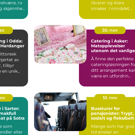
elvære, ro
råvarer og klare
g skjønnhe...
smaker. I området
vest for ...
des
30. nov
ng i Odda:
Catering i Asker:
i Hardanger
Matopplevelser
utenom det vanlige
ittoresk
Å finne den perfekte
hjertet av
cateringløsningen fo
 tilbyr
ditt arrangement ka
 en unik
være en utfordrin...
v natu...
nov
10. nov
i Sartor:
Bussturer for
makfull
pensjonister: Trygt,
mat på Sotra
sosialt og fleksibelt
e som
Mange som har god
endler eller
tid ønsker en