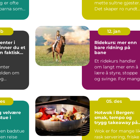
g er ofte
mette sultne gjester.
barna som
Det skaper ro rundt
bordet, gir rom fo...
eb
12. jan
enter i
Ridekurs: mer enn
 finner du et
bare ridning på
m faktisk
bane
Et ridekurs handler
enter
om langt mer enn å
jelden om
lære å styre, stoppe
og
og svinge. For man
g. Mange
ryttere blir kurset...
raskt at
..
des
05. des
g velvære
Hotwok i Bergen:
tue i
smak, tempo og
trygg takeaway på
Sotra
 en badstue
Wok er for mange li
 en reise
rask servering, friske