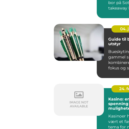
bor på Sot
takeaway b
enkel løsni
04. j
Guide til
utstyr
Bueskytin
gammel s
kombinere
fokus og s
lykkes, er r
24. 
Kasino: e
spenning
mulighet
Kasinoer 
vært et f
tema for 