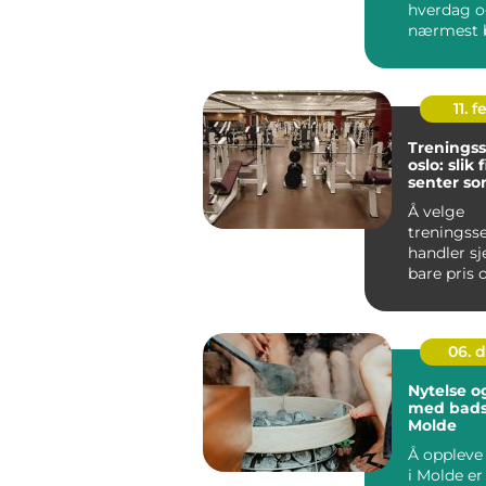
hverdag o
nærmest 
trenge...
11. f
Treningss
oslo: slik
senter so
blir brukt
Å velge
treningss
handler s
bare pris 
plasserin
oppdager 
avstanden.
06. 
Nytelse o
med bads
Molde
Å oppleve
i Molde er