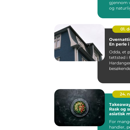
gjennom v
og naturli
01. 
Overnatti
En perle 
Odda, et p
tettsted i 
Hardanger,
besøkende
blanding a
24. 
Takeaway 
Rask og s
asiatisk 
For mang
handler, p