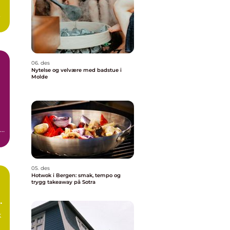
06. des
Nytelse og velvære med badstue i
Molde
ge
05. des
Hotwok i Bergen: smak, tempo og
trygg takeaway på Sotra
k