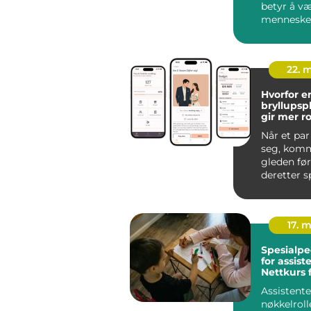
betyr å væ
menneske
trenger st
hverdage
vu...
22. 
Hvorfor e
bryllupsp
gir mer r
kjærlighe
Når et par
seg, komm
gleden først
deretter 
Hvor skal 
være...
17. 
Spesialp
for assist
Nettkurs 
barnehag
Assistente
nøkkelroll