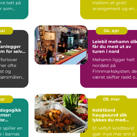
re tett på
mellom et greit
r som
arrangement og en
øtte i
opplevelse publikum
n. Mange
husker le...
mai
04. apr
n
Leiebil mehamn slik
lanlegger
får du mest ut av
om for selve
turen i nord
ten
 forlover
Mehamn ligger helt
er ofte
nordøst på
 og
Finnmarkskysten, de
spørsmålene.
været skifter raskt o
feiringen
avstandene er store.
Mange...
mar
09. mar
edagogikk
Koldtbord
enter:
haugesund slik
for
lykkes du med
eansatte
maten til små og
r spiller en
Et velfylt koldtbord
store selskap
e i barnas
gjør mye mer enn å