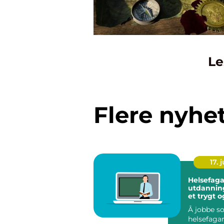
Le
Flere nyhe
17. j
Helsefaga
utdanning veien 
et trygt o
meningsfy
Å jobbe s
helsefaga