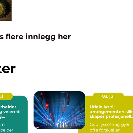
s flere innlegg her
ter
ul
03. jul
rbeider
Utleie lys til
til
arrangementer: slik
g
skaper profesjonell
lt yrke
belysning stemnin
om
God lyssetting gjør
rbeider
ofte forskjellen