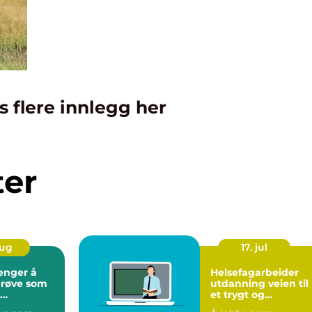
s flere innlegg her
ter
aug
17. jul
enger å
Helsefagarbeider
prøve som
utdanning veien til
et trygt og
rbeider
meningsfylt yrke