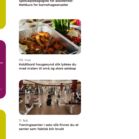
Spesialpedagogikk for assistenter:
Nettkurs for barnehageansatte
09. mar
e
Koldtbord haugesund slik lykkes du
med maten til små og store selskap
e.
11. feb
Treningssenter i oslo: slik finner du et
senter som faktisk blir brukt