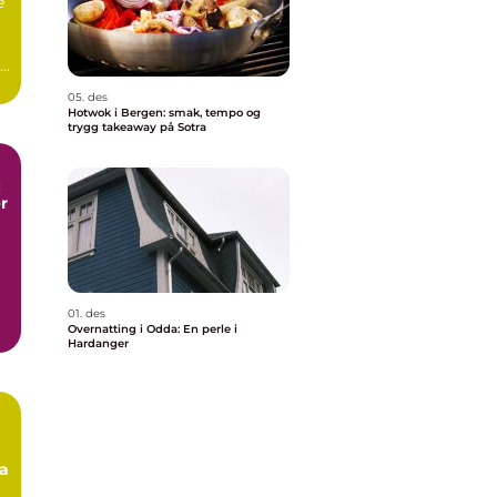
e
..
05. des
Hotwok i Bergen: smak, tempo og
trygg takeaway på Sotra
:
r
01. des
Overnatting i Odda: En perle i
Hardanger
ra