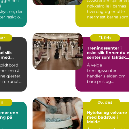
gger helt
Assistenter spiller en
å
nøkkelrolle i barnas
kysten, der
hverdag og er ofte
ter raskt og
nærmest barna som
 er store.
trenge...
mar
11. feb
d
Treningssenter i
lik
oslo: slik finner du 
u med
senter som faktisk
 små og
blir brukt
 koldtbord
Å velge
skap
mer enn å
treningssenter
ne gjester.
handler sjelden om
r ro rundt
bare pris og
 rom fo...
plassering. Mange
oppdager raskt at
avstanden...
an
06. des
 mer enn
Nytelse og velvære
ing på
med badstue i
Molde