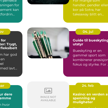
n perfekte
For mange som
øsningen for
handler, pendler elle
ngement kan
bor på Sotra, har
fordrin...
takeaway blitt en
enkel løsning ...
nov
04. jul
 for
Guide til bueskytin
er: Trygt,
utstyr
 fleksibelt
Bueskyting er en
m har god
gammel sport som
 en
kombinerer presisjon
el
fokus og styrke. For 
 med lavt
lykkes, er rikt...
, gode
mar
24. feb
ur dere
Kasino: en verden a
glemme
spenning og
muligheter
n hvor