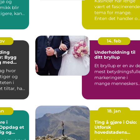
Kasinoer har lenge
ljø og
vært et fascinerende
ikk blir
tema for mange.
tigere, kan
Enten det handler o
r væ...
de glitrende lyse...
nov
14. feb
ding
Underholdning til
er: Bygg
ditt bryllup
g med
Et bryllup er en av d
e Metoder
dag hvor
mest betydningsfull
tiger og
markeringene i
teten i
mange menneskers
t tiltar, har
liv. Det er en dag hv
n av et
...
an
18. jan
re i
Ting å gjøre i Oslo:
 Oppdag et
Utforsk
ig og
hovedstadens
e reisemål
mangfoldighet og