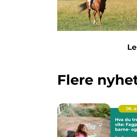
Le
Flere nyhe
06. 
Hva du tr
vite: Fag
barne- og
ungdomsa