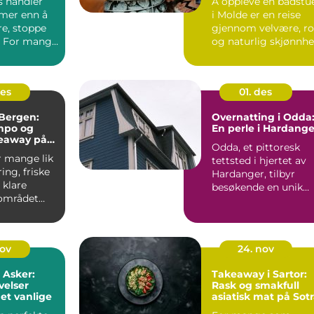
s handler
Å oppleve en badstu
mer enn å
i Molde er en reise
re, stoppe
gjennom velvære, ro
. For mange
og naturlig skjønnhe.
 kurset...
des
01. des
Bergen:
Overnatting i Odda
mpo og
En perle i Hardange
keaway på
Odda, et pittoresk
r mange lik
tettsted i hjertet av
ing, friske
Hardanger, tilbyr
 klare
besøkende en unik
 området
blanding av natu...
nov
24. nov
 Asker:
Takeaway i Sartor:
velser
Rask og smakfull
et vanlige
asiatisk mat på Sot