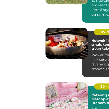
Et ridekur
om langt 
lære å sty
og svinge
ryttere blir
05. 
Hotwok i 
smak, te
trygg ta
Sotra
Wok er fo
rask server
råvarer og
smaker. I
vest for ...
30. 
Catering i
Matopple
utenom d