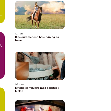
12. jan
Ridekurs: mer enn bare ridning på
bane
et
06. des
Nytelse og velvære med badstue i
Molde