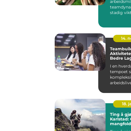
arbeidsmi
teamdynam
stadig vik
en firmatu
14. 
Teambuil
Aktivitet
Bedre La
Innovativ
I en hver
tempoet s
kompleksi
arbeidslive
viktighete
godt...
18. j
Ting å gjø
Karlstad:
mangfold
spennend