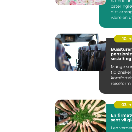
Å finne de
cateringl
ditt arra
være en ut
10. 
Bussturer
pensjonist
sosialt og
Mange so
tid ønsker
komfortab
reiseform
stressnivå
samtale...
03. 
En firmat
sent vil 
I en verde