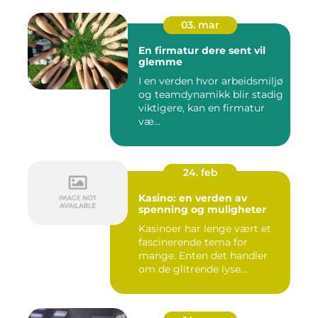
03. mar
En firmatur dere sent vil
glemme
I en verden hvor arbeidsmiljø
og teamdynamikk blir stadig
viktigere, kan en firmatur
væ...
24. feb
Kasino: en verden av
spenning og muligheter
Kasinoer har lenge vært et
fascinerende tema for
mange. Enten det handler
om de glitrende lyse...