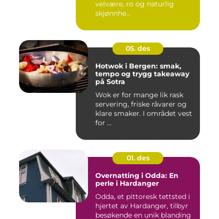
velvære, ro og naturlig
skjønnhe...
05. des
Hotwok i Bergen: smak,
tempo og trygg takeaway
på Sotra
Wok er for mange lik rask
servering, friske råvarer og
klare smaker. I området vest
for ...
01. des
Overnatting i Odda: En
perle i Hardanger
Odda, et pittoresk tettsted i
hjertet av Hardanger, tilbyr
besøkende en unik blanding