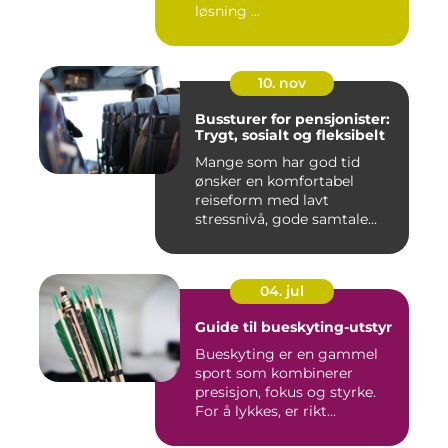
løsning ...
10. nov
Bussturer for pensjonister:
Trygt, sosialt og fleksibelt
Mange som har god tid
ønsker en komfortabel
reiseform med lavt
stressnivå, gode samtale...
04. jul
Guide til bueskyting-utstyr
Bueskyting er en gammel
sport som kombinerer
presisjon, fokus og styrke.
For å lykkes, er rikt...