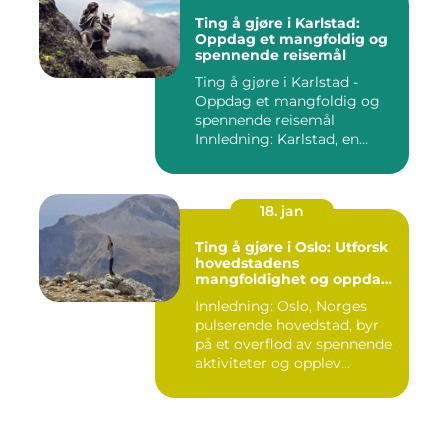
Ting å gjøre i Karlstad:
Oppdag et mangfoldig og
spennende reisemål
Ting å gjøre i Karlstad -
Oppdag et mangfoldig og
spennende reisemål
Innledning: Karlstad, en
pitto...
18. jan
Ting å gjøre i Oslo: Utforsk
hovedstadens
mangfoldighet og oppdag
spennende aktiviteter
Innledning: Oslo, Norges
pulserende hovedstad, byr
på et overflod av spennende
aktiviteter og opplev...