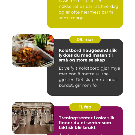
Assistenter spiller en
nøkkelrolle i barnas hverdag
og er ofte nærmest barna
som trenge...
09. mar
Koldtbord haugesund slik
lykkes du med maten til
små og store selskap
Et velfylt koldtbord gjør mye
mer enn å mette sultne
gjester. Det skaper ro rundt
bordet, gir rom fo...
11. feb
Treningssenter i oslo: slik
finner du et senter som
faktisk blir brukt