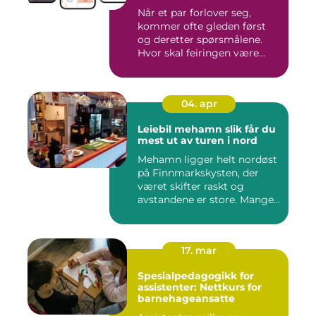
Når et par forlover seg,
kommer ofte gleden først
og deretter spørsmålene.
Hvor skal feiringen være...
04. apr
Leiebil mehamn slik får du
mest ut av turen i nord
Mehamn ligger helt nordøst
på Finnmarkskysten, der
været skifter raskt og
avstandene er store. Mange...
17. mar
Spesialpedagogikk for
assistenter: Nettkurs for
barnehageansatte