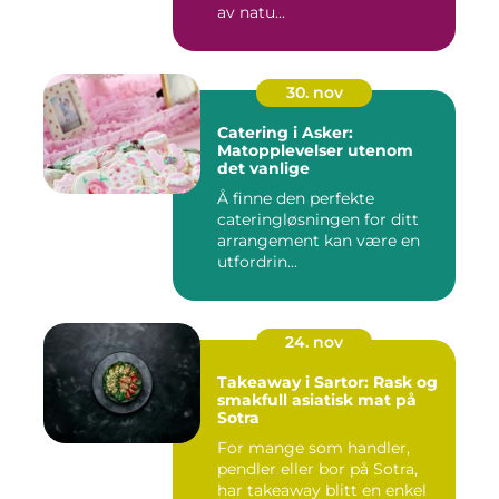
av natu...
30. nov
Catering i Asker:
Matopplevelser utenom
det vanlige
Å finne den perfekte
cateringløsningen for ditt
arrangement kan være en
utfordrin...
24. nov
Takeaway i Sartor: Rask og
smakfull asiatisk mat på
Sotra
For mange som handler,
pendler eller bor på Sotra,
har takeaway blitt en enkel