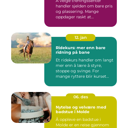
Å velge treningssenter
handler sjelden om bare pris
og plassering. Mange
oppdager raskt at
avstanden...
12. jan
Ridekurs: mer enn bare
ridning på bane
Et ridekurs handler om langt
mer enn å lære å styre,
stoppe og svinge. For
mange ryttere blir kurset...
06. des
Nytelse og velvære med
badstue i Molde
Å oppleve en badstue i
Molde er en reise gjennom