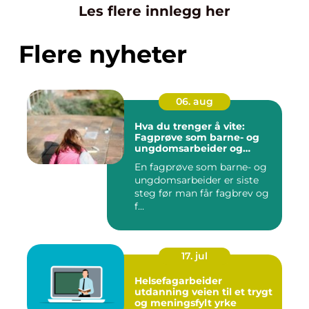
Les flere innlegg her
Flere nyheter
06. aug
Hva du trenger å vite:
Fagprøve som barne- og
ungdomsarbeider og
barne- og
En fagprøve som barne- og
ungdomsarbeiderfaget vg2
ungdomsarbeider er siste
steg før man får fagbrev og
f...
17. jul
Helsefagarbeider
utdanning veien til et trygt
og meningsfylt yrke