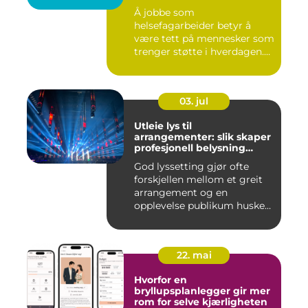
Å jobbe som
helsefagarbeider betyr å
være tett på mennesker som
trenger støtte i hverdagen.
Mange vu...
03. jul
Utleie lys til
arrangementer: slik skaper
profesjonell belysning
stemning
God lyssetting gjør ofte
forskjellen mellom et greit
arrangement og en
opplevelse publikum husker
le...
22. mai
Hvorfor en
bryllupsplanlegger gir mer
rom for selve kjærligheten