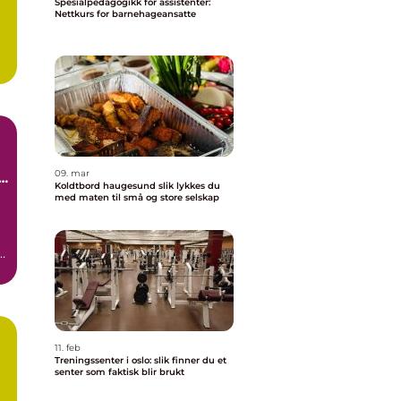
Spesialpedagogikk for assistenter:
Nettkurs for barnehageansatte
09. mar
e
Koldtbord haugesund slik lykkes du
med maten til små og store selskap
e.
11. feb
Treningssenter i oslo: slik finner du et
senter som faktisk blir brukt