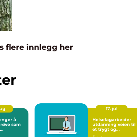
s flere innlegg her
ter
aug
17. jul
enger å
Helsefagarbeider
prøve som
utdanning veien til
et trygt og
rbeider
meningsfylt yrke