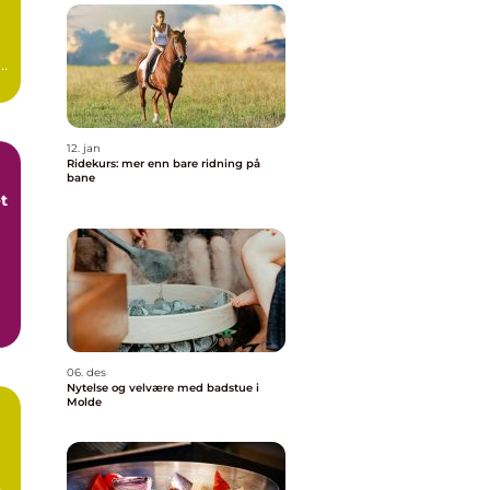
12. jan
Ridekurs: mer enn bare ridning på
bane
et
06. des
Nytelse og velvære med badstue i
Molde