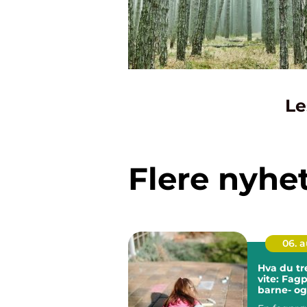
Le
Flere nyhe
06. 
Hva du tr
vite: Fag
barne- og
ungdomsa