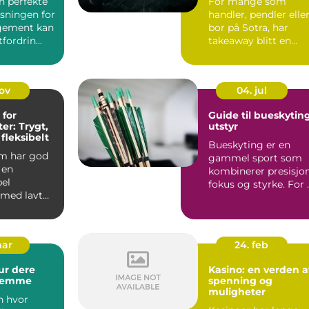
n perfekte
For mange som
øsningen for
handler, pendler elle
ngement kan
bor på Sotra, har
fordrin...
takeaway blitt en
enkel løsning ...
nov
04. jul
 for
Guide til bueskytin
er: Trygt,
utstyr
 fleksibelt
Bueskyting er en
m har god
gammel sport som
 en
kombinerer presisjon
el
fokus og styrke. For 
 med lavt
lykkes, er rikt...
, gode
mar
24. feb
ur dere
Kasino: en verden a
glemme
spenning og
muligheter
n hvor