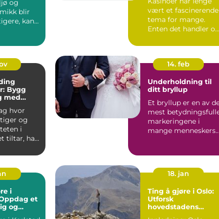
Kasinoer har lenge
ljø og
vært et fascinerende
ikk blir
tema for mange.
tigere, kan
Enten det handler o
r væ...
de glitrende lyse...
nov
14. feb
ding
Underholdning til
er: Bygg
ditt bryllup
g med
Et bryllup er en av d
e Metoder
dag hvor
mest betydningsfull
tiger og
markeringene i
teten i
mange menneskers
t tiltar, har
liv. Det er en dag hv
n av et
...
an
18. jan
re i
Ting å gjøre i Oslo:
 Oppdag et
Utforsk
ig og
hovedstadens
e reisemål
mangfoldighet og