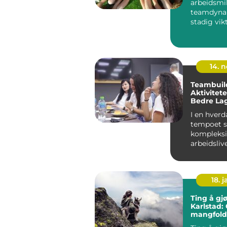
arbeidsmi
teamdynam
stadig vik
en firmatu
14. 
Teambuil
Aktivitet
Bedre La
Innovativ
I en hver
tempoet s
kompleksi
arbeidslive
viktighete
godt...
18. j
Ting å gjø
Karlstad:
mangfold
spennend