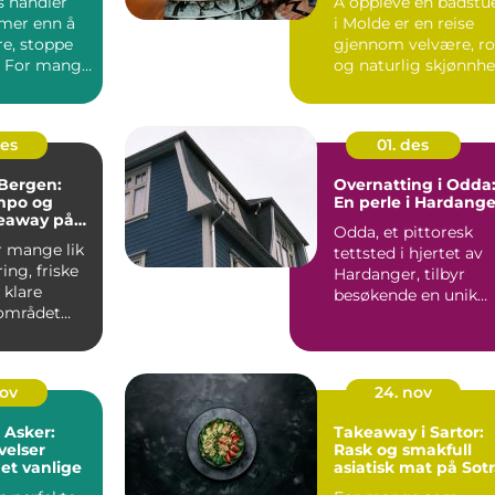
s handler
Å oppleve en badstu
mer enn å
i Molde er en reise
re, stoppe
gjennom velvære, ro
. For mange
og naturlig skjønnhe.
 kurset...
des
01. des
Bergen:
Overnatting i Odda
mpo og
En perle i Hardange
keaway på
Odda, et pittoresk
r mange lik
tettsted i hjertet av
ing, friske
Hardanger, tilbyr
 klare
besøkende en unik
 området
blanding av natu...
nov
24. nov
 Asker:
Takeaway i Sartor:
velser
Rask og smakfull
et vanlige
asiatisk mat på Sot