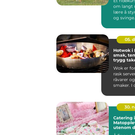
Et ridekur
om langt 
lære å sty
og svinge
ryttere blir
05. 
Hotwok i 
smak, te
trygg ta
Sotra
Wok er fo
rask server
råvarer og
smaker. I
vest for ...
30. 
Catering i
Matopple
utenom d