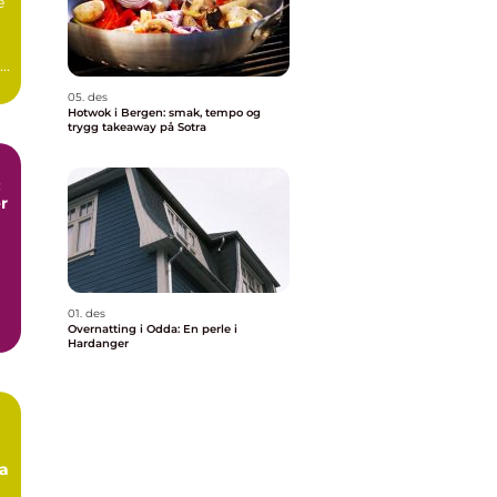
e
..
05. des
Hotwok i Bergen: smak, tempo og
trygg takeaway på Sotra
:
r
01. des
Overnatting i Odda: En perle i
Hardanger
ra