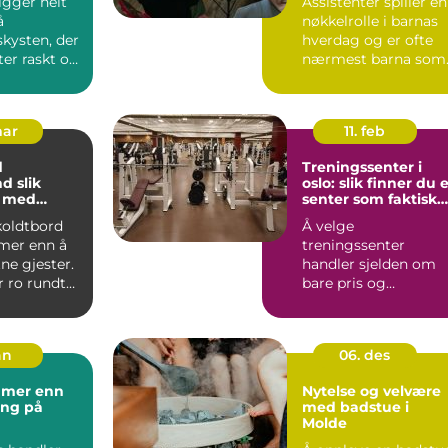
gger helt
Assistenter spiller en
å
nøkkelrolle i barnas
kysten, der
hverdag og er ofte
ter raskt og
nærmest barna som
 er store.
trenge...
mar
11. feb
d
Treningssenter i
lik
oslo: slik finner du 
u med
senter som faktisk
 små og
blir brukt
 koldtbord
Å velge
skap
mer enn å
treningssenter
ne gjester.
handler sjelden om
r ro rundt
bare pris og
 rom fo...
plassering. Mange
oppdager raskt at
avstanden...
an
06. des
 mer enn
Nytelse og velvære
ing på
med badstue i
Molde