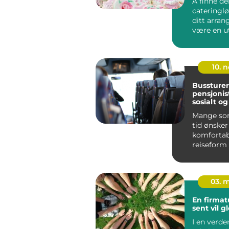
Å finne de
cateringl
ditt arra
være en ut
10. 
Bussturer
pensjonist
sosialt og
Mange so
tid ønsker
komfortab
reiseform
stressnivå
samtale...
03. 
En firmat
sent vil 
I en verde