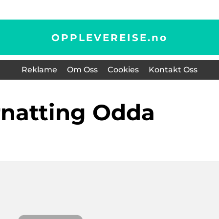
OPPLEVEREISE.
no
Reklame
Om Oss
Cookies
Kontakt Oss
ernatting Odda