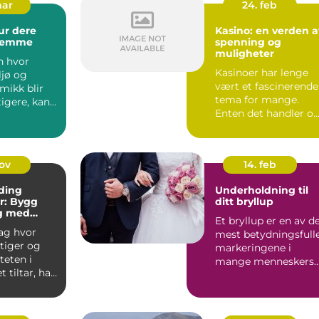
mar
24. feb
ur dere
Kasino: en verden a
glemme
spenning og
muligheter
n hvor
Kasinoer har lenge
ljø og
vært et fascinerende
ikk blir
tema for mange.
tigere, kan
Enten det handler o
r væ...
de glitrende lyse...
nov
14. feb
ding
Underholdning til
er: Bygg
ditt bryllup
g med
Et bryllup er en av d
e Metoder
dag hvor
mest betydningsfull
tiger og
markeringene i
teten i
mange menneskers
t tiltar, har
liv. Det er en dag hv
n av et
...