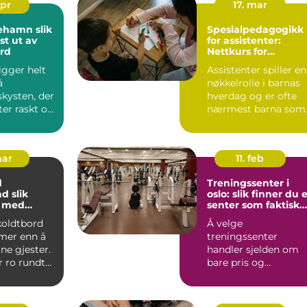
apr
17. mar
amn slik
Spesialpedagogikk
st ut av
for assistenter:
ord
Nettkurs for
barnehageansatte
gger helt
Assistenter spiller en
å
nøkkelrolle i barnas
kysten, der
hverdag og er ofte
ter raskt og
nærmest barna som
 er store.
trenge...
mar
11. feb
d
Treningssenter i
lik
oslo: slik finner du 
u med
senter som faktisk
 små og
blir brukt
 koldtbord
Å velge
skap
mer enn å
treningssenter
ne gjester.
handler sjelden om
r ro rundt
bare pris og
 rom fo...
plassering. Mange
oppdager raskt at
avstanden...