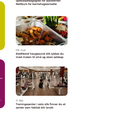
Spesialpedagogikk for assistenter:
Nettkurs for barnehageansatte
09. mar
Koldtbord haugesund slik lykkes du
med maten til små og store selskap
e
e.
11. feb
Treningssenter i oslo: slik finner du et
senter som faktisk blir brukt