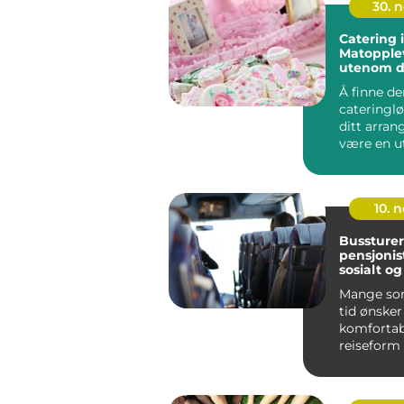
30. 
Catering i
Matopple
utenom d
Å finne de
cateringl
ditt arra
være en ut
10. 
Bussturer
pensjonist
sosialt og
Mange so
tid ønsker
komfortab
reiseform
stressnivå
samtale...