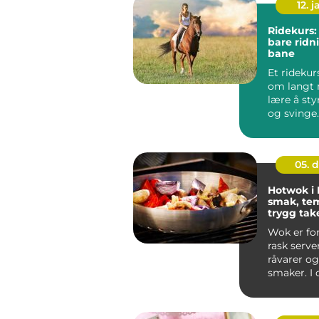
12. j
Ridekurs:
bare ridn
bane
Et ridekur
om langt 
lære å sty
og svinge
ryttere blir
05. 
Hotwok i 
smak, te
trygg ta
Sotra
Wok er fo
rask server
råvarer og
smaker. I
vest for ...