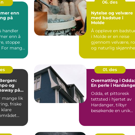
an
06. des
 mer enn
Nytelse og velvære
ing på
med badstue i
Molde
s handler
Å oppleve en badstu
mer enn å
i Molde er en reise
re, stoppe
gjennom velvære, ro
. For mange
og naturlig skjønnhe.
 kurset...
des
01. des
Bergen:
Overnatting i Odda
mpo og
En perle i Hardange
keaway på
Odda, et pittoresk
r mange lik
tettsted i hjertet av
ing, friske
Hardanger, tilbyr
 klare
besøkende en unik
 området
blanding av natu...