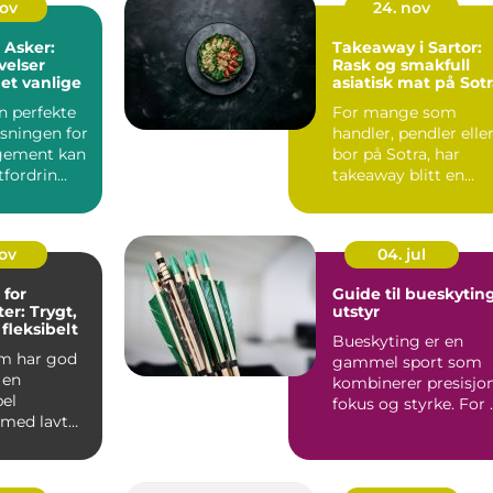
nov
24. nov
 Asker:
Takeaway i Sartor:
velser
Rask og smakfull
et vanlige
asiatisk mat på Sot
n perfekte
For mange som
øsningen for
handler, pendler elle
ngement kan
bor på Sotra, har
fordrin...
takeaway blitt en
enkel løsning ...
nov
04. jul
 for
Guide til bueskytin
er: Trygt,
utstyr
 fleksibelt
Bueskyting er en
m har god
gammel sport som
 en
kombinerer presisjon
el
fokus og styrke. For 
 med lavt
lykkes, er rikt...
, gode