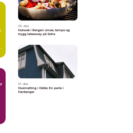
05. des
e
Hotwok i Bergen: smak, tempo og
trygg takeaway på Sotra
..
:
r
01. des
Overnatting i Odda: En perle i
Hardanger