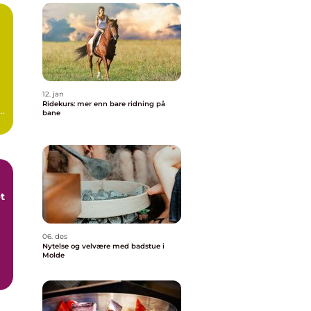
12. jan
Ridekurs: mer enn bare ridning på
bane
et
06. des
Nytelse og velvære med badstue i
Molde