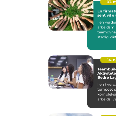
03. 
En firmat
sent vil 
I en verde
arbeidsmi
teamdynam
stadig vik
en firmatu
14. 
Teambuil
Aktivitet
Bedre La
Innovativ
I en hver
tempoet s
kompleksi
arbeidslive
viktighete
godt...