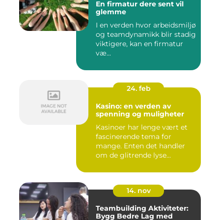
En firmatur dere sent vil
glemme
I en verden hvor arbeidsmiljø
og teamdynamikk blir stadig
viktigere, kan en firmatur
væ...
24. feb
Kasino: en verden av
spenning og muligheter
Kasinoer har lenge vært et
fascinerende tema for
mange. Enten det handler
om de glitrende lyse...
14. nov
Teambuilding Aktiviteter:
Bygg Bedre Lag med