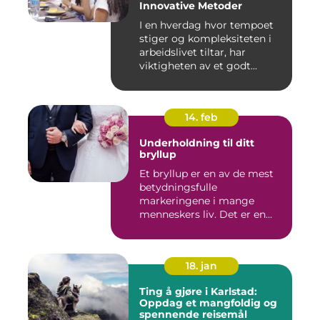
Innovative Metoder
I en hverdag hvor tempoet
stiger og kompleksiteten i
arbeidslivet tiltar, har
viktigheten av et godt...
14. feb
Underholdning til ditt
bryllup
Et bryllup er en av de mest
betydningsfulle
markeringene i mange
menneskers liv. Det er en
dag hvor ...
18. jan
Ting å gjøre i Karlstad:
Oppdag et mangfoldig og
spennende reisemål