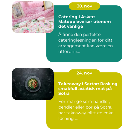
30. nov
Catering i Asker:
Matopplevelser utenom
det vanlige
Å finne den perfekte
cateringløsningen for ditt
arrangement kan være en
utfordrin...
24. nov
Takeaway i Sartor: Rask og
smakfull asiatisk mat på
Sotra
For mange som handler,
pendler eller bor på Sotra,
har takeaway blitt en enkel
løsning ...