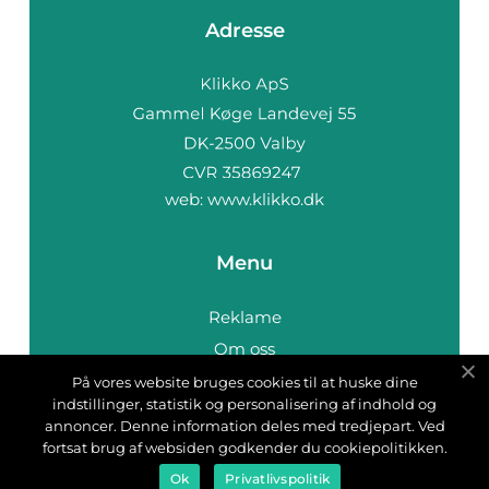
Adresse
web:
www.klikko.dk
Menu
Reklame
Om oss
Cookies
På vores website bruges cookies til at huske dine
indstillinger, statistik og personalisering af indhold og
Kontakt Oss
annoncer. Denne information deles med tredjepart. Ved
Sitemap
fortsat brug af websiden godkender du cookiepolitikken.
Ok
Privatlivspolitik