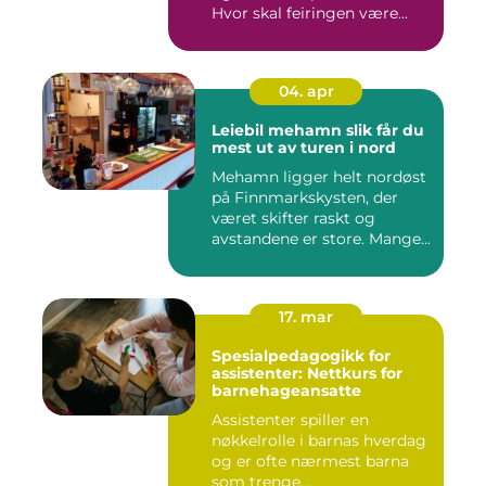
Hvor skal feiringen være...
04. apr
Leiebil mehamn slik får du
mest ut av turen i nord
Mehamn ligger helt nordøst
på Finnmarkskysten, der
været skifter raskt og
avstandene er store. Mange...
17. mar
Spesialpedagogikk for
assistenter: Nettkurs for
barnehageansatte
Assistenter spiller en
nøkkelrolle i barnas hverdag
og er ofte nærmest barna
som trenge...