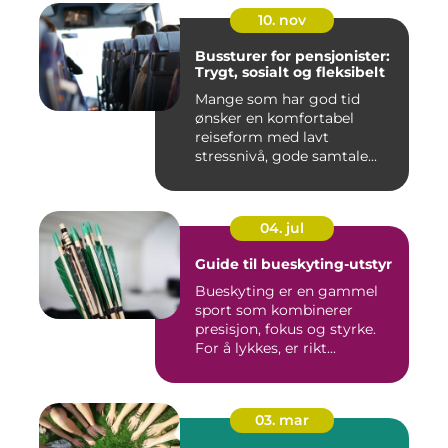
10. nov
Bussturer for pensjonister:
Trygt, sosialt og fleksibelt
Mange som har god tid
ønsker en komfortabel
reiseform med lavt
stressnivå, gode samtale...
04. jul
Guide til bueskyting-utstyr
Bueskyting er en gammel
sport som kombinerer
presisjon, fokus og styrke.
For å lykkes, er rikt...
03. mar