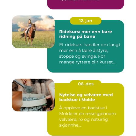
avstanden...
12. jan
Ridekurs: mer enn bare
ridning på bane
Et ridekurs handler om langt
mer enn å lære å styre,
stoppe og svinge. For
mange ryttere blir kurset...
06. des
Nytelse og velvære med
badstue i Molde
Å oppleve en badstue i
Molde er en reise gjennom
velvære, ro og naturlig
skjønnhe...