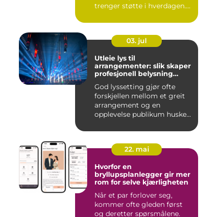
trenger støtte i hverdagen.
Mange vu...
03. jul
Utleie lys til
arrangementer: slik skaper
profesjonell belysning
stemning
God lyssetting gjør ofte
forskjellen mellom et greit
arrangement og en
opplevelse publikum husker
le...
22. mai
Hvorfor en
bryllupsplanlegger gir mer
rom for selve kjærligheten
Når et par forlover seg,
kommer ofte gleden først
og deretter spørsmålene.