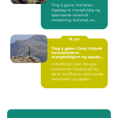
Ting å gjøre i Karlstad -
Oppdag et mangfoldig og
spennende reisemål
Innledning: Karlstad, en
pitto...
18. jan
Ting å gjøre i Oslo: Utforsk
hovedstadens
mangfoldighet og oppdag
spennende aktiviteter
Innledning: Oslo, Norges
pulserende hovedstad, byr
på et overflod av spennende
aktiviteter og opplev...