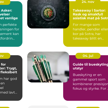
nov
24. nov
 Asker:
Takeaway i Sartor:
velser
Rask og smakfull
et vanlige
asiatisk mat på Sot
n perfekte
For mange som
øsningen for
handler, pendler elle
ngement kan
bor på Sotra, har
fordrin...
takeaway blitt en
enkel løsning ...
nov
04. jul
 for
Guide til bueskytin
er: Trygt,
utstyr
 fleksibelt
Bueskyting er en
m har god
gammel sport som
 en
kombinerer presisjon
el
fokus og styrke. For 
 med lavt
lykkes, er rikt...
, gode