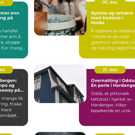
an
06. des
 mer enn
Nytelse og velvære
ing på
med badstue i
Molde
s handler
Å oppleve en badstu
mer enn å
i Molde er en reise
re, stoppe
gjennom velvære, ro
. For mange
og naturlig skjønnhe.
 kurset...
des
01. des
Bergen:
Overnatting i Odda
mpo og
En perle i Hardange
keaway på
Odda, et pittoresk
r mange lik
tettsted i hjertet av
ing, friske
Hardanger, tilbyr
 klare
besøkende en unik
 området
blanding av natu...