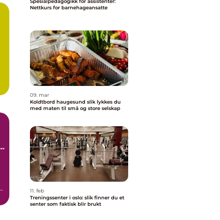
Spesialpedagogikk for assistenter:
Nettkurs for barnehageansatte
09. mar
Koldtbord haugesund slik lykkes du
med maten til små og store selskap
e
e.
11. feb
Treningssenter i oslo: slik finner du et
senter som faktisk blir brukt