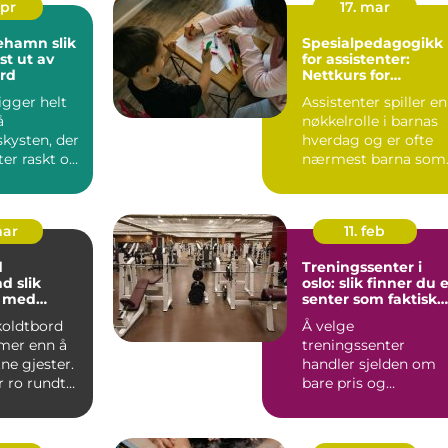
apr
17. mar
amn slik
Spesialpedagogikk
st ut av
for assistenter:
ord
Nettkurs for
barnehageansatte
gger helt
Assistenter spiller en
å
nøkkelrolle i barnas
kysten, der
hverdag og er ofte
ter raskt og
nærmest barna som
 er store.
trenge...
mar
11. feb
d
Treningssenter i
lik
oslo: slik finner du 
u med
senter som faktisk
 små og
blir brukt
 koldtbord
Å velge
skap
mer enn å
treningssenter
ne gjester.
handler sjelden om
r ro rundt
bare pris og
 rom fo...
plassering. Mange
oppdager raskt at
avstanden...