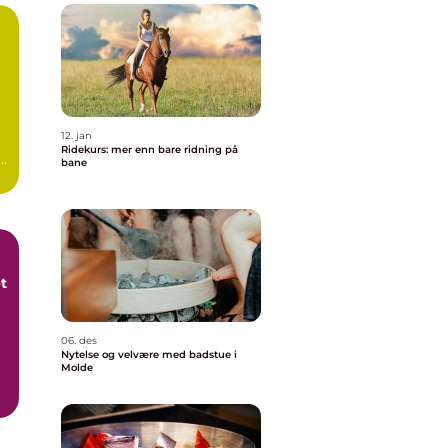
12. jan
Ridekurs: mer enn bare ridning på
bane
et
06. des
Nytelse og velvære med badstue i
Molde