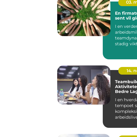
03. 
En firmat
sent vil 
I en verde
arbeidsmi
teamdynam
stadig vik
en firmatu
14. 
Teambuil
Aktivitet
Bedre La
Innovativ
I en hver
tempoet s
kompleksi
arbeidslive
viktighete
godt...