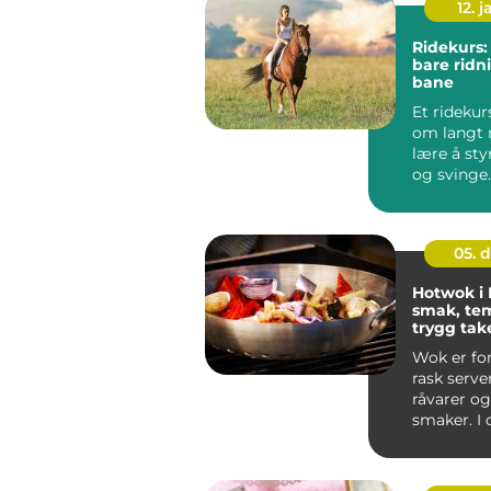
12. j
Ridekurs:
bare ridn
bane
Et ridekur
om langt 
lære å sty
og svinge
ryttere blir
05. 
Hotwok i 
smak, te
trygg ta
Sotra
Wok er fo
rask server
råvarer og
smaker. I
vest for ...