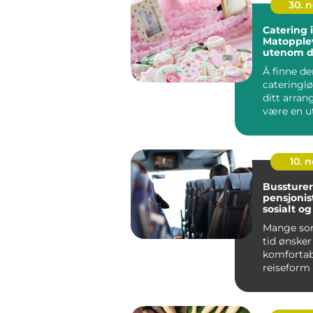
30. 
Catering i
Matopple
utenom d
Å finne de
cateringl
ditt arra
være en ut
10. 
Bussturer
pensjonist
sosialt og
Mange so
tid ønsker
komfortab
reiseform
stressnivå
samtale...