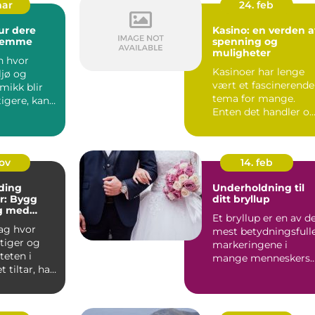
mar
24. feb
ur dere
Kasino: en verden a
glemme
spenning og
muligheter
n hvor
Kasinoer har lenge
ljø og
vært et fascinerende
ikk blir
tema for mange.
tigere, kan
Enten det handler o
r væ...
de glitrende lyse...
nov
14. feb
ding
Underholdning til
er: Bygg
ditt bryllup
g med
Et bryllup er en av d
e Metoder
dag hvor
mest betydningsfull
tiger og
markeringene i
teten i
mange menneskers
t tiltar, har
liv. Det er en dag hv
n av et
...