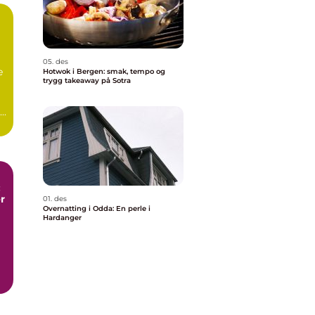
05. des
e
Hotwok i Bergen: smak, tempo og
trygg takeaway på Sotra
..
:
r
01. des
Overnatting i Odda: En perle i
Hardanger