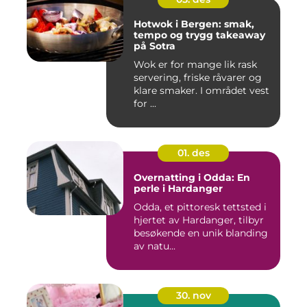
Hotwok i Bergen: smak,
tempo og trygg takeaway
på Sotra
Wok er for mange lik rask
servering, friske råvarer og
klare smaker. I området vest
for ...
01. des
Overnatting i Odda: En
perle i Hardanger
Odda, et pittoresk tettsted i
hjertet av Hardanger, tilbyr
besøkende en unik blanding
av natu...
30. nov