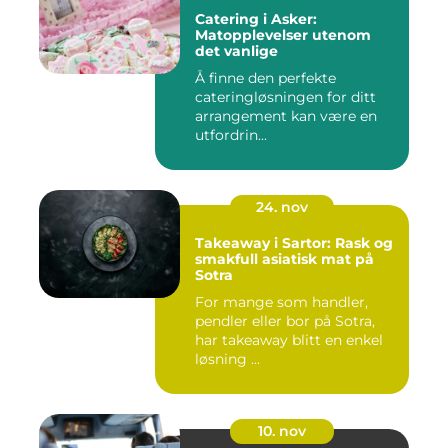
Catering i Asker:
Matopplevelser utenom
det vanlige
Å finne den perfekte
cateringløsningen for ditt
arrangement kan være en
utfordrin...
24. nov
Takeaway i Sartor: Rask og
smakfull asiatisk mat på
Sotra
For mange som handler,
pendler eller bor på Sotra,
har takeaway blitt en enkel
løsning ...
10. nov