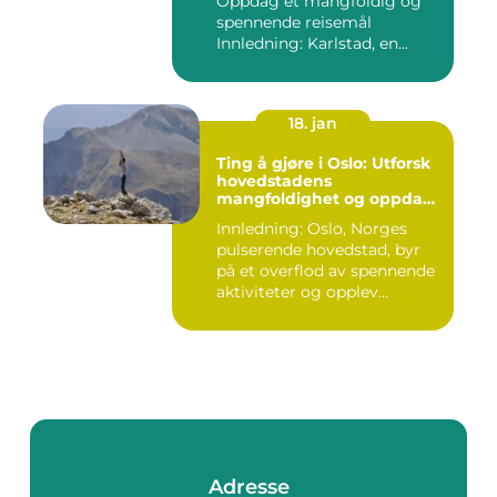
Oppdag et mangfoldig og
spennende reisemål
Innledning: Karlstad, en
pitto...
18. jan
Ting å gjøre i Oslo: Utforsk
hovedstadens
mangfoldighet og oppdag
spennende aktiviteter
Innledning: Oslo, Norges
pulserende hovedstad, byr
på et overflod av spennende
aktiviteter og opplev...
Adresse