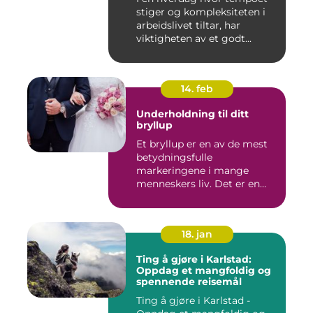
stiger og kompleksiteten i
arbeidslivet tiltar, har
viktigheten av et godt...
14. feb
Underholdning til ditt
bryllup
Et bryllup er en av de mest
betydningsfulle
markeringene i mange
menneskers liv. Det er en
dag hvor ...
18. jan
Ting å gjøre i Karlstad:
Oppdag et mangfoldig og
spennende reisemål
Ting å gjøre i Karlstad -