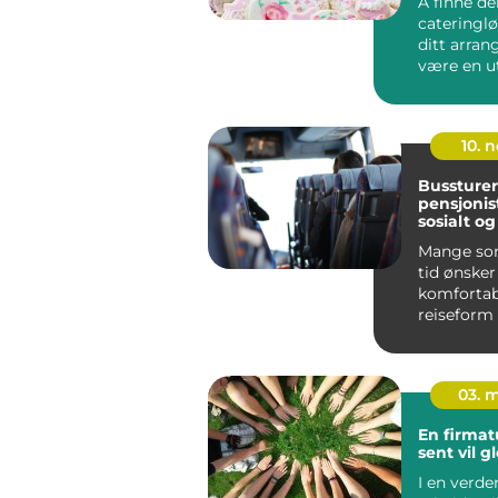
Å finne de
cateringl
ditt arra
være en ut
10. 
Bussturer
pensjonist
sosialt og
Mange so
tid ønsker
komfortab
reiseform
stressnivå
samtale...
03. 
En firmat
sent vil 
I en verde