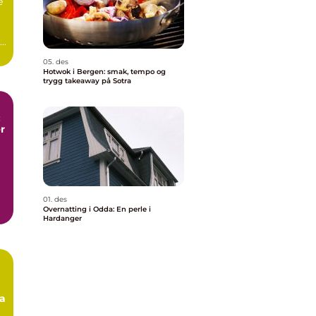
e
..
05. des
Hotwok i Bergen: smak, tempo og
trygg takeaway på Sotra
:
r
01. des
Overnatting i Odda: En perle i
Hardanger
ra