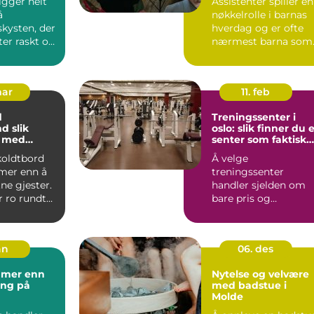
gger helt
Assistenter spiller en
å
nøkkelrolle i barnas
kysten, der
hverdag og er ofte
ter raskt og
nærmest barna som
 er store.
trenge...
mar
11. feb
d
Treningssenter i
lik
oslo: slik finner du 
u med
senter som faktisk
 små og
blir brukt
 koldtbord
Å velge
skap
mer enn å
treningssenter
ne gjester.
handler sjelden om
r ro rundt
bare pris og
 rom fo...
plassering. Mange
oppdager raskt at
avstanden...
an
06. des
 mer enn
Nytelse og velvære
ing på
med badstue i
Molde