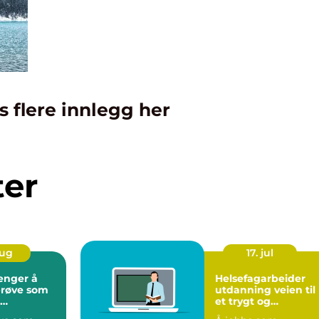
s flere innlegg her
ter
aug
17. jul
enger å
Helsefagarbeider
prøve som
utdanning veien til
et trygt og
rbeider
meningsfylt yrke