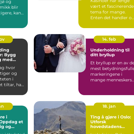
Kasinoer har lenge
ljø og
vært et fascinerende
ikk blir
tema for mange.
tigere, kan
Enten det handler o
r væ...
de glitrende lyse...
nov
14. feb
ding
Underholdning til
er: Bygg
ditt bryllup
g med
Et bryllup er en av d
e Metoder
dag hvor
mest betydningsfull
tiger og
markeringene i
teten i
mange menneskers
t tiltar, har
liv. Det er en dag hv
n av et
...
an
18. jan
re i
Ting å gjøre i Oslo:
 Oppdag et
Utforsk
ig og
hovedstadens
e reisemål
mangfoldighet og