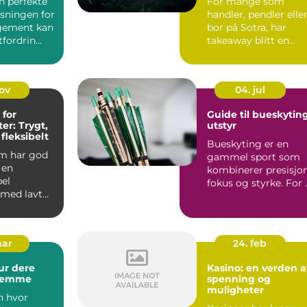
n perfekte
For mange som
øsningen for
handler, pendler elle
ngement kan
bor på Sotra, har
fordrin...
takeaway blitt en
enkel løsning ...
nov
04. jul
 for
Guide til bueskytin
er: Trygt,
utstyr
 fleksibelt
Bueskyting er en
m har god
gammel sport som
 en
kombinerer presisjon
el
fokus og styrke. For 
 med lavt
lykkes, er rikt...
, gode
mar
24. feb
ur dere
Kasino: en verden a
glemme
spenning og
muligheter
n hvor