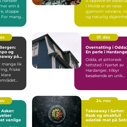
s handler
Å oppleve en badstu
mer enn å
i Molde er en reise
re, stoppe
gjennom velvære, ro
. For mange
og naturlig skjønnhe.
 kurset...
des
01. des
Bergen:
Overnatting i Odda
mpo og
En perle i Hardange
keaway på
Odda, et pittoresk
r mange lik
tettsted i hjertet av
ing, friske
Hardanger, tilbyr
 klare
besøkende en unik
 området
blanding av natu...
nov
24. nov
 Asker:
Takeaway i Sartor:
velser
Rask og smakfull
et vanlige
asiatisk mat på Sot