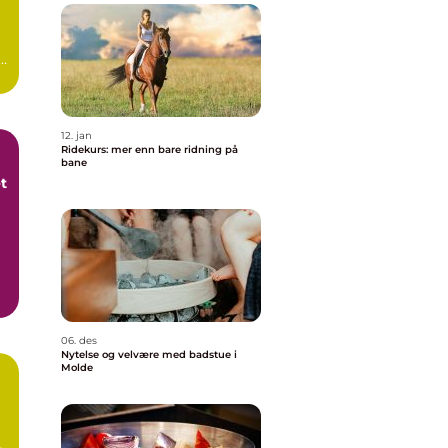
12. jan
Ridekurs: mer enn bare ridning på
bane
et
06. des
Nytelse og velvære med badstue i
Molde