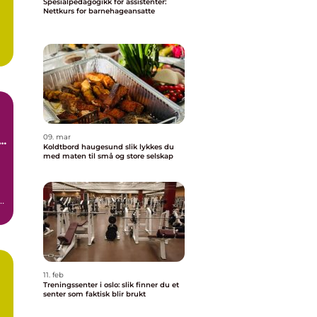
Spesialpedagogikk for assistenter:
Nettkurs for barnehageansatte
09. mar
e
Koldtbord haugesund slik lykkes du
med maten til små og store selskap
e.
11. feb
Treningssenter i oslo: slik finner du et
senter som faktisk blir brukt