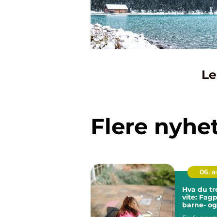
Le
Flere nyhe
06. 
Hva du tr
vite: Fag
barne- og
ungdomsa