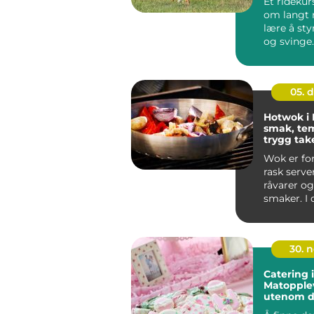
Et ridekur
om langt 
lære å sty
og svinge
ryttere blir
05. 
Hotwok i 
smak, te
trygg ta
Sotra
Wok er fo
rask server
råvarer og
smaker. I
vest for ...
30. 
Catering i
Matopple
utenom d