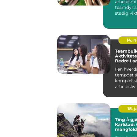
arbeidsmi
teamdynam
stadig vik
en firmatu
14. 
Teambuil
Aktivitet
Bedre La
Innovativ
I en hver
tempoet s
kompleksi
arbeidslive
viktighete
godt...
18. j
Ting å gjø
Karlstad:
mangfold
spennend