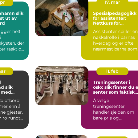
apr
17. mar
amn slik
Spesialpedagogikk
st ut av
for assistenter:
ord
Nettkurs for
barnehageansatte
gger helt
Assistenter spiller en
å
nøkkelrolle i barnas
kysten, der
hverdag og er ofte
ter raskt og
nærmest barna som
 er store.
trenge...
mar
11. feb
d
Treningssenter i
lik
oslo: slik finner du 
u med
senter som faktisk
 små og
blir brukt
 koldtbord
Å velge
skap
mer enn å
treningssenter
ne gjester.
handler sjelden om
r ro rundt
bare pris og
 rom fo...
plassering. Mange
oppdager raskt at
avstanden...