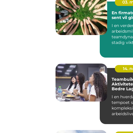
03. 
En firmat
sent vil 
I en verde
arbeidsmi
teamdynam
stadig vik
en firmatu
14. 
Teambuil
Aktivitet
Bedre La
Innovativ
I en hver
tempoet s
kompleksi
arbeidslive
viktighete
godt...