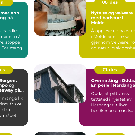
an
06. des
 mer enn
Nytelse og velvære
ing på
med badstue i
Molde
s handler
Å oppleve en badstu
mer enn å
i Molde er en reise
re, stoppe
gjennom velvære, ro
. For mange
og naturlig skjønnhe.
 kurset...
des
01. des
Bergen:
Overnatting i Odda
mpo og
En perle i Hardange
keaway på
Odda, et pittoresk
r mange lik
tettsted i hjertet av
ing, friske
Hardanger, tilbyr
 klare
besøkende en unik
 området
blanding av natu...