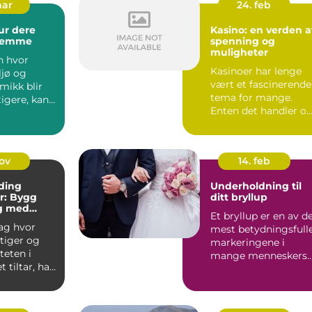
mar
24. feb
ur dere
Kasino: en verden a
glemme
spenning og
muligheter
n hvor
Kasinoer har lenge
ljø og
vært et fascinerende
ikk blir
tema for mange.
tigere, kan
Enten det handler o
r væ...
de glitrende lyse...
nov
14. feb
ding
Underholdning til
er: Bygg
ditt bryllup
g med
Et bryllup er en av d
e Metoder
dag hvor
mest betydningsfull
tiger og
markeringene i
teten i
mange menneskers
t tiltar, har
liv. Det er en dag hv
n av et
...