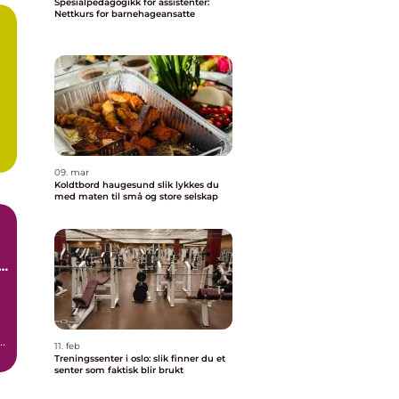
Spesialpedagogikk for assistenter:
Nettkurs for barnehageansatte
09. mar
Koldtbord haugesund slik lykkes du
med maten til små og store selskap
e
e.
11. feb
Treningssenter i oslo: slik finner du et
senter som faktisk blir brukt