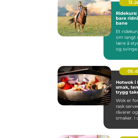
12. j
Ridekurs:
bare ridn
bane
Et ridekur
om langt 
lære å sty
og svinge
ryttere blir
05. 
Hotwok i 
smak, te
trygg ta
Sotra
Wok er fo
rask server
råvarer og
smaker. I
vest for ...