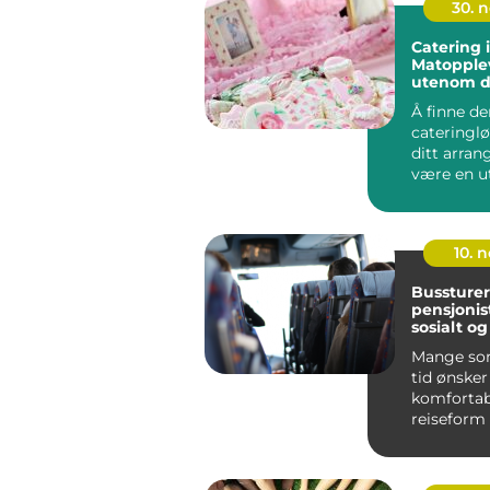
30. 
Catering i
Matopple
utenom d
Å finne de
cateringl
ditt arra
være en ut
10. 
Bussturer
pensjonist
sosialt og
Mange so
tid ønsker
komfortab
reiseform
stressnivå
samtale...