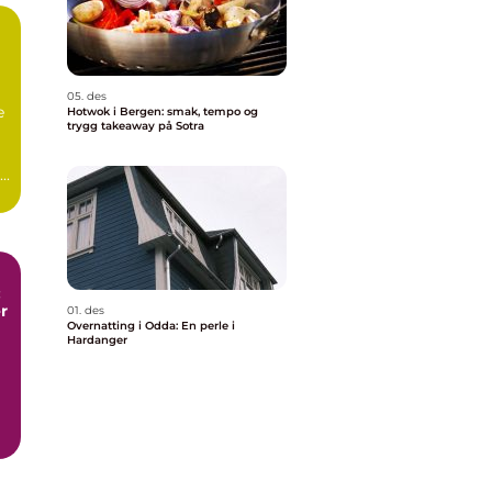
05. des
e
Hotwok i Bergen: smak, tempo og
trygg takeaway på Sotra
..
:
r
01. des
Overnatting i Odda: En perle i
Hardanger