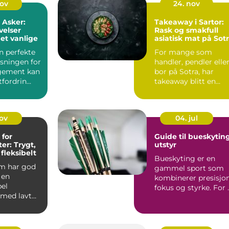
nov
24. nov
 Asker:
Takeaway i Sartor:
velser
Rask og smakfull
et vanlige
asiatisk mat på Sot
n perfekte
For mange som
øsningen for
handler, pendler elle
ngement kan
bor på Sotra, har
fordrin...
takeaway blitt en
enkel løsning ...
nov
04. jul
 for
Guide til bueskytin
er: Trygt,
utstyr
 fleksibelt
Bueskyting er en
m har god
gammel sport som
 en
kombinerer presisjon
el
fokus og styrke. For 
 med lavt
lykkes, er rikt...
, gode