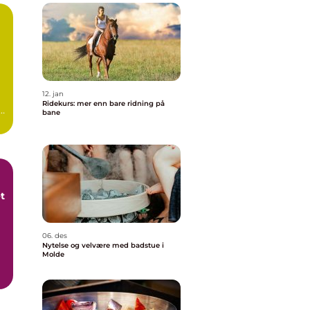
12. jan
Ridekurs: mer enn bare ridning på
bane
et
06. des
Nytelse og velvære med badstue i
Molde